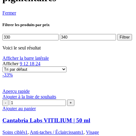
Fermer
Filtrer les produits par prix
Prix
Prix
Filtrer
min
max
Voici le seul résultat
Afficher la barre latérale
Afficher
9
12
18
24
-33%
Aperçu rapide
Ajouter à la liste de souhaits
quantité
de
Ajouter au panier
Cantabria
Labs
Cantabria Labs VITILIUM | 50 ml
VITILIUM
|
Soins ciblés1
,
Anti-taches / Éclaircissants1
,
Visage
50