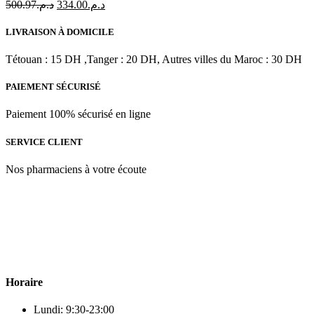
Le
Le
500.97
د.م.
334.00
د.م.
ml
prix
prix
initial
actuel
LIVRAISON À DOMICILE
était :
est :
د.م.334.00.
د.م.500.97.
Tétouan : 15 DH ,Tanger : 20 DH, Autres villes du Maroc : 30 DH
PAIEMENT SÉCURISÉ
Paiement 100% sécurisé en ligne
SERVICE CLIENT
Nos pharmaciens à votre écoute
Para & beauty Tétouan votre destination pour la santé et le bien-être
! Nous sommes fiers d’offrir une vaste sélection de produits de
qualité pour répondre à tous vos besoins en matière de santé et de
beauté.
Horaire
Lundi: 9:30-23:00