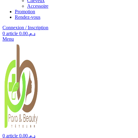
Cheveux
Accessoire
Promotion
Rendez-vous
Connexion / Inscription
0
article
0.00
د.م.
Menu
0
article
0.00
د.م.