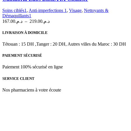
plusieurs
variations.
Soins ciblés1
,
Anti-imperfections 1
,
Visage
,
Nettoyants &
Les
Démaquillants1
options
Plage
167.00
د.م.
–
219.00
د.م.
peuvent
de
être
prix :
LIVRAISON À DOMICILE
choisies
د.م.167.00
sur
à
Tétouan : 15 DH ,Tanger : 20 DH, Autres villes du Maroc : 30 DH
la
د.م.219.00
page
PAIEMENT SÉCURISÉ
du
produit
Paiement 100% sécurisé en ligne
SERVICE CLIENT
Nos pharmaciens à votre écoute
Para & beauty Tétouan votre destination pour la santé et le bien-être
! Nous sommes fiers d’offrir une vaste sélection de produits de
qualité pour répondre à tous vos besoins en matière de santé et de
beauté.