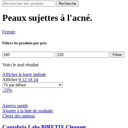
Recherche
Peaux sujettes à l'acné.
Fermer
Filtrer les produits par prix
Prix
Prix
Filtrer
min
max
Voici le seul résultat
Afficher la barre latérale
Afficher
9
12
18
24
-33%
Aperçu rapide
Ajouter à la liste de souhaits
Ce
Choix des options
produit
a
Cantabria Labs BIRETIX Cleanser