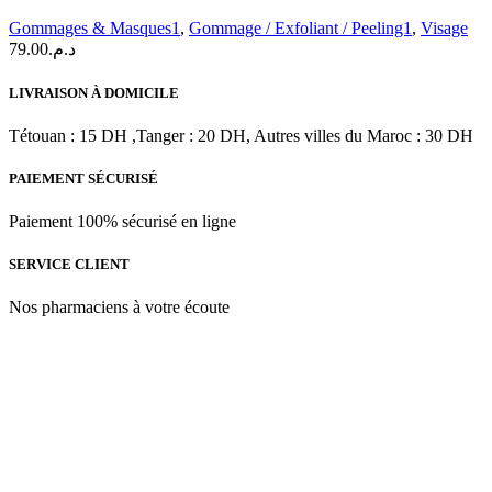
Glycolique
Gommages & Masques1
,
Gommage / Exfoliant / Peeling1
,
Visage
7%|
79.00
د.م.
250
ml
LIVRAISON À DOMICILE
Tétouan : 15 DH ,Tanger : 20 DH, Autres villes du Maroc : 30 DH
PAIEMENT SÉCURISÉ
Paiement 100% sécurisé en ligne
SERVICE CLIENT
Nos pharmaciens à votre écoute