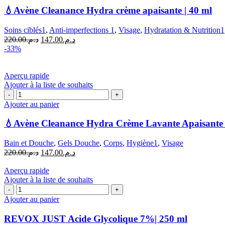
Avène
💧Avène Cleanance Hydra crème apaisante | 40 ml
Cleanance
Hydra
Soins ciblés1
,
Anti-imperfections 1
,
Visage
,
Hydratation & Nutrition1
crème
Le
Le
220.00
د.م.
147.00
د.م.
apaisante
prix
prix
-33%
|
initial
actuel
40
était :
est :
ml
د.م.147.00.
د.م.220.00.
Aperçu rapide
Ajouter à la liste de souhaits
quantité
de
Ajouter au panier
💧
Avène
💧Avène Cleanance Hydra Crème Lavante Apaisante 
Cleanance
Hydra
Bain et Douche
,
Gels Douche
,
Corps
,
Hygiène1
,
Visage
Crème
Le
Le
220.00
د.م.
147.00
د.م.
Lavante
prix
prix
Apaisante
initial
actuel
Aperçu rapide
|
était :
est :
Ajouter à la liste de souhaits
200
quantité
د.م.220.00.
د.م.147.00.
ml
de
Ajouter au panier
REVOX
JUST
REVOX JUST Acide Glycolique 7%| 250 ml
Acide