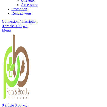
Cheveux
Accessoire
Promotion
Rendez-vous
Connexion / Inscription
0
article
0.00
د.م.
Menu
0
article
0.00
د.م.