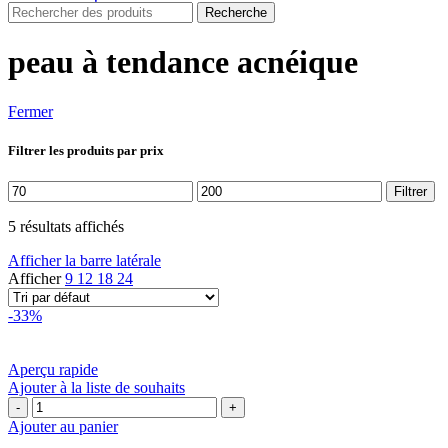
Recherche
peau à tendance acnéique
Fermer
Filtrer les produits par prix
Prix
Prix
Filtrer
min
max
5 résultats affichés
Afficher la barre latérale
Afficher
9
12
18
24
-33%
Aperçu rapide
Ajouter à la liste de souhaits
quantité
de
Ajouter au panier
🌿