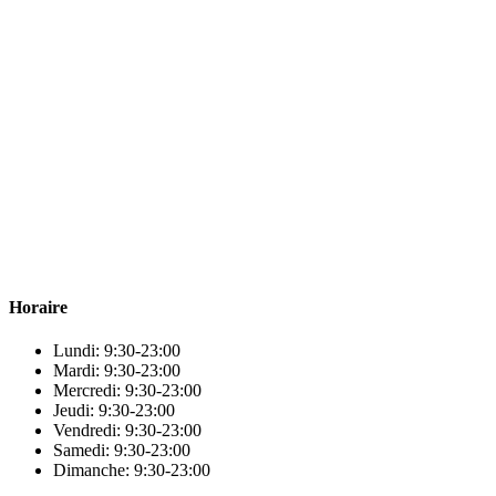
Para & beauty Tétouan votre destination pour la santé et le bien-être !
Horaire
Lundi: 9:30-23:00
Mardi: 9:30-23:00
Mercredi: 9:30-23:00
Jeudi: 9:30-23:00
Vendredi: 9:30-23:00
Samedi: 9:30-23:00
Dimanche: 9:30-23:00