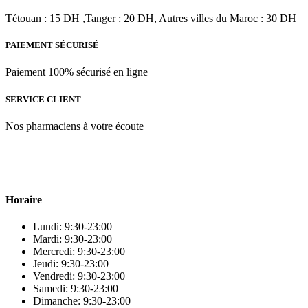
était :
est :
د.م.198.00.
د.م.220.00.
Tétouan : 15 DH ,Tanger : 20 DH, Autres villes du Maroc : 30 DH
PAIEMENT SÉCURISÉ
Paiement 100% sécurisé en ligne
SERVICE CLIENT
Nos pharmaciens à votre écoute
Para & beauty Tétouan votre destination pour la santé et le bien-être !
Horaire
Lundi: 9:30-23:00
Mardi: 9:30-23:00
Mercredi: 9:30-23:00
Jeudi: 9:30-23:00
Vendredi: 9:30-23:00
Samedi: 9:30-23:00
Dimanche: 9:30-23:00