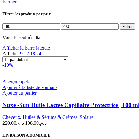
Fermer
Filtrer les produits par prix
Prix
Prix
Filtrer
min
max
Voici le seul résultat
Afficher la barre latérale
Afficher
9
12
18
24
-10%
Aperçu rapide
Ajouter à la liste de souhaits
Ajouter au panier
Nuxe -Sun Huile Lactée Capillaire Protectrice | 100 m
Cheveux
,
Huiles & Sérums & Crèmes
,
Solaire
Le
Le
220.00
د.م.
198.00
د.م.
prix
prix
initial
actuel
LIVRAISON À DOMICILE