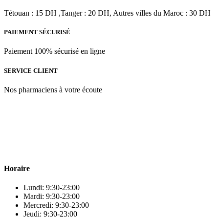
était :
est :
د.م.351.00.
د.م.390.00.
Tétouan : 15 DH ,Tanger : 20 DH, Autres villes du Maroc : 30 DH
PAIEMENT SÉCURISÉ
Paiement 100% sécurisé en ligne
SERVICE CLIENT
Nos pharmaciens à votre écoute
Para & beauty Tétouan votre destination pour la santé et le bien-être
! Nous sommes fiers d’offrir une vaste sélection de produits de
qualité pour répondre à tous vos besoins en matière de santé et de
beauté.
Horaire
Lundi: 9:30-23:00
Mardi: 9:30-23:00
Mercredi: 9:30-23:00
Jeudi: 9:30-23:00