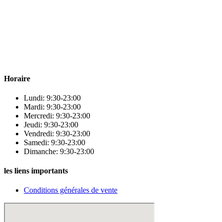
Para & beauty Tétouan votre destination pour la santé et le bien-être !
Horaire
Lundi: 9:30-23:00
Mardi: 9:30-23:00
Mercredi: 9:30-23:00
Jeudi: 9:30-23:00
Vendredi: 9:30-23:00
Samedi: 9:30-23:00
Dimanche: 9:30-23:00
les liens importants
Conditions générales de vente