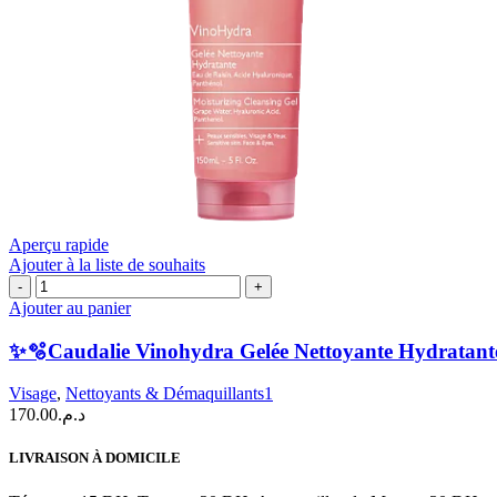
Aperçu rapide
Ajouter à la liste de souhaits
quantité
de
Ajouter au panier
✨
🫧
✨🫧Caudalie Vinohydra Gelée Nettoyante Hydratante
Caudalie
Vinohydra
Visage
,
Nettoyants & Démaquillants1
Gelée
170.00
د.م.
Nettoyante
Hydratante
LIVRAISON À DOMICILE
|
150ml