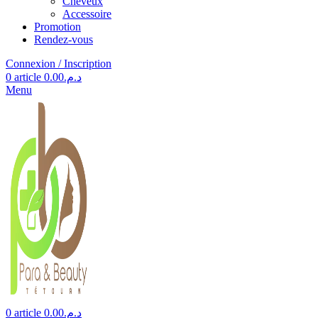
Cheveux
Accessoire
Promotion
Rendez-vous
Connexion / Inscription
0
article
0.00
د.م.
Menu
0
article
0.00
د.م.