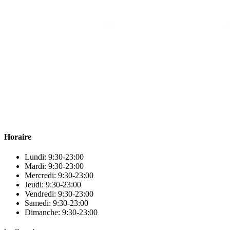
Para & beauty Tétouan votre destination pour la santé et le bien-être
! Nous sommes fiers d’offrir une vaste sélection de produits de
qualité pour répondre à tous vos besoins en matière de santé et de
beauté.
Horaire
Lundi: 9:30-23:00
Mardi: 9:30-23:00
Mercredi: 9:30-23:00
Jeudi: 9:30-23:00
Vendredi: 9:30-23:00
Samedi: 9:30-23:00
Dimanche: 9:30-23:00