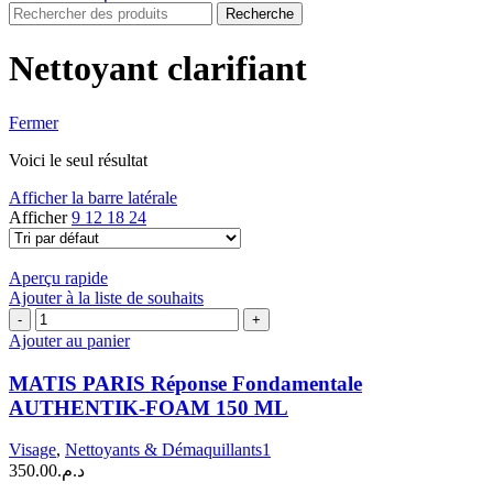
Recherche
Nettoyant clarifiant
Fermer
Voici le seul résultat
Afficher la barre latérale
Afficher
9
12
18
24
Aperçu rapide
Ajouter à la liste de souhaits
quantité
de
Ajouter au panier
MATIS
PARIS
MATIS PARIS Réponse Fondamentale
Réponse
AUTHENTIK-FOAM 150 ML
Fondamentale
AUTHENTIK-
Visage
,
Nettoyants & Démaquillants1
FOAM
350.00
د.م.
150