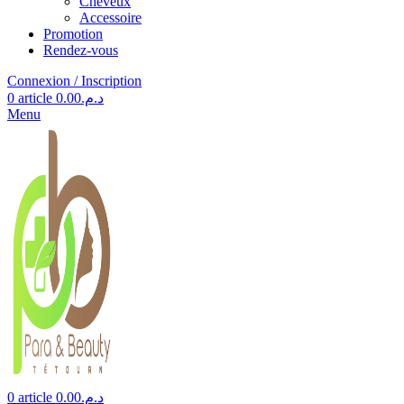
Cheveux
Accessoire
Promotion
Rendez-vous
Connexion / Inscription
0
article
0.00
د.م.
Menu
0
article
0.00
د.م.