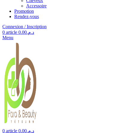
Cheveux
Accessoire
Promotion
Rendez-vous
Connexion / Inscription
0
article
0.00
د.م.
Menu
0
article
0.00
د.م.