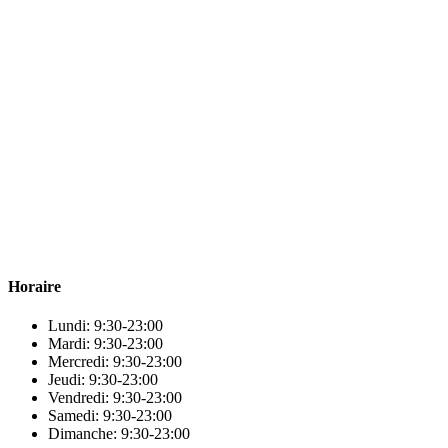
Para & beauty Tétouan votre destination pour la santé et le bien-être !
Horaire
Lundi: 9:30-23:00
Mardi: 9:30-23:00
Mercredi: 9:30-23:00
Jeudi: 9:30-23:00
Vendredi: 9:30-23:00
Samedi: 9:30-23:00
Dimanche: 9:30-23:00