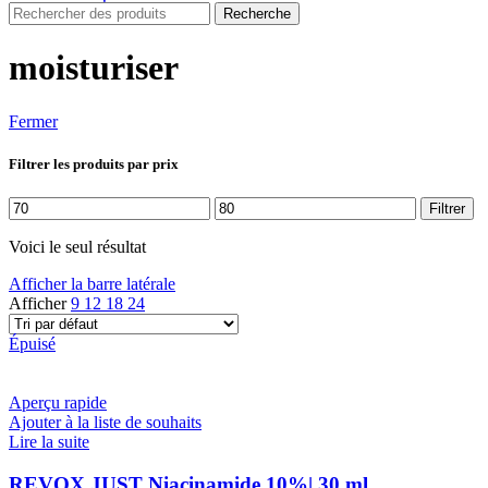
Recherche
moisturiser
Fermer
Filtrer les produits par prix
Prix
Prix
Filtrer
min
max
Voici le seul résultat
Afficher la barre latérale
Afficher
9
12
18
24
Épuisé
Aperçu rapide
Ajouter à la liste de souhaits
Lire la suite
REVOX JUST Niacinamide 10%| 30 ml