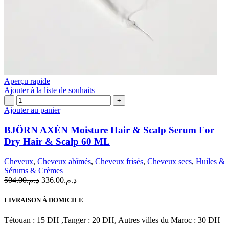
Aperçu rapide
Ajouter à la liste de souhaits
quantité
de
Ajouter au panier
BJÖRN
AXÉN
BJÖRN AXÉN Moisture Hair & Scalp Serum For
Moisture
Dry Hair & Scalp 60 ML
Hair
&
Cheveux
,
Cheveux abîmés
,
Cheveux frisés
,
Cheveux secs
,
Huiles &
Scalp
Sérums & Crèmes
Serum
Le
Le
504.00
د.م.
336.00
د.م.
For
prix
prix
Dry
initial
actuel
Hair
LIVRAISON À DOMICILE
était :
est :
&
د.م.336.00.
د.م.504.00.
Scalp
Tétouan : 15 DH ,Tanger : 20 DH, Autres villes du Maroc : 30 DH
60