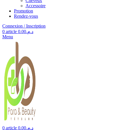
Cheveux
Accessoire
Promotion
Rendez-vous
Connexion / Inscription
0
article
0.00
د.م.
Menu
0
article
0.00
د.م.