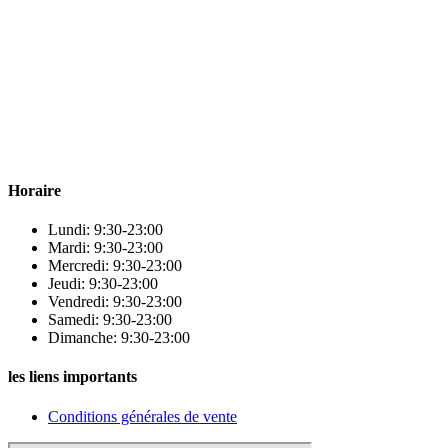
Para & beauty Tétouan votre destination pour la santé et le bien-être
! Nous sommes fiers d’offrir une vaste sélection de produits de
qualité pour répondre à tous vos besoins en matière de santé et de
beauté.
Horaire
Lundi: 9:30-23:00
Mardi: 9:30-23:00
Mercredi: 9:30-23:00
Jeudi: 9:30-23:00
Vendredi: 9:30-23:00
Samedi: 9:30-23:00
Dimanche: 9:30-23:00
les liens importants
Conditions générales de vente