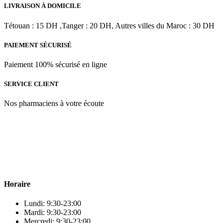
initial
actuel
LIVRAISON À DOMICILE
était :
est :
د.م.100.00.
د.م.142.00.
Tétouan : 15 DH ,Tanger : 20 DH, Autres villes du Maroc : 30 DH
PAIEMENT SÉCURISÉ
Paiement 100% sécurisé en ligne
SERVICE CLIENT
Nos pharmaciens à votre écoute
Para & beauty Tétouan votre destination pour la santé et le bien-être
! Nous sommes fiers d’offrir une vaste sélection de produits de
qualité pour répondre à tous vos besoins en matière de santé et de
beauté.
Horaire
Lundi: 9:30-23:00
Mardi: 9:30-23:00
Mercredi: 9:30-23:00