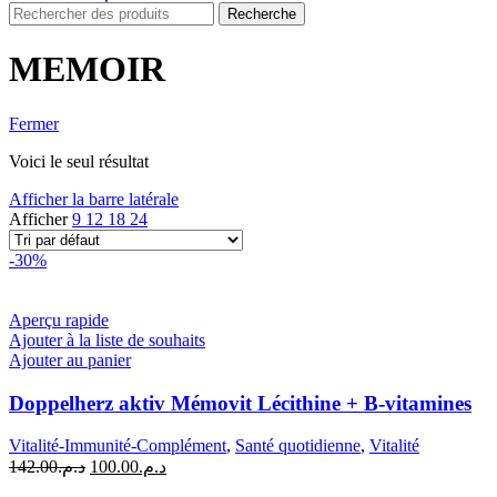
Recherche
MEMOIR
Fermer
Voici le seul résultat
Afficher la barre latérale
Afficher
9
12
18
24
-30%
Aperçu rapide
Ajouter à la liste de souhaits
Ajouter au panier
Doppelherz aktiv Mémovit Lécithine + B-vitamines
Vitalité-Immunité-Complément
,
Santé quotidienne
,
Vitalité
Le
Le
142.00
د.م.
100.00
د.م.
prix
prix