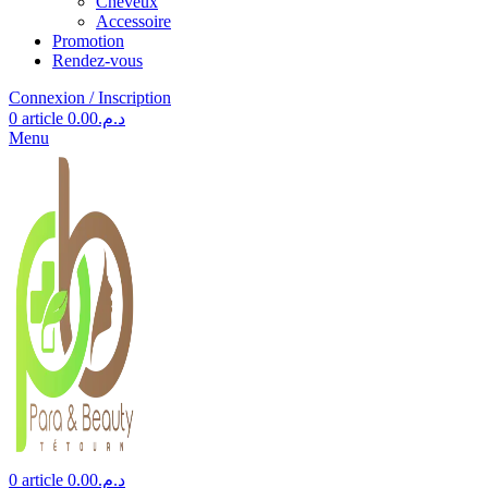
Cheveux
Accessoire
Promotion
Rendez-vous
Connexion / Inscription
0
article
0.00
د.م.
Menu
0
article
0.00
د.م.