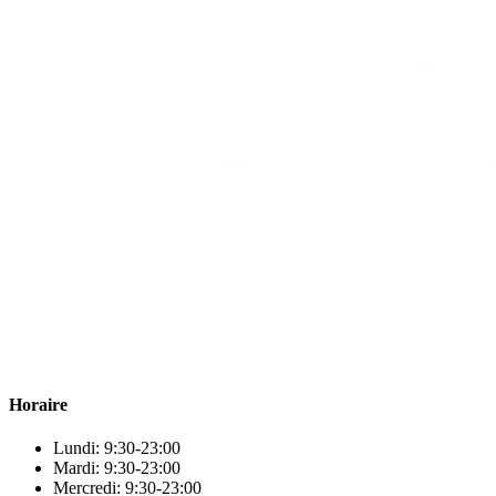
Para & beauty Tétouan votre destination pour la santé et le bien-être
! Nous sommes fiers d’offrir une vaste sélection de produits de
qualité pour répondre à tous vos besoins en matière de santé et de
beauté.
Horaire
Lundi: 9:30-23:00
Mardi: 9:30-23:00
Mercredi: 9:30-23:00