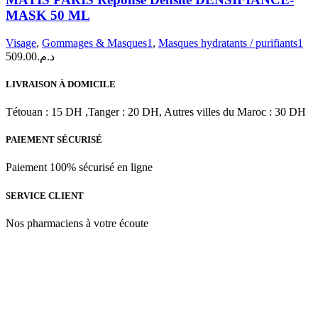
Réponse
MASK 50 ML
Densité
DENSIFIANCE-
Visage
,
Gommages & Masques1
,
Masques hydratants / purifiants1
MASK
509.00
د.م.
50
ML
LIVRAISON À DOMICILE
Tétouan : 15 DH ,Tanger : 20 DH, Autres villes du Maroc : 30 DH
PAIEMENT SÉCURISÉ
Paiement 100% sécurisé en ligne
SERVICE CLIENT
Nos pharmaciens à votre écoute