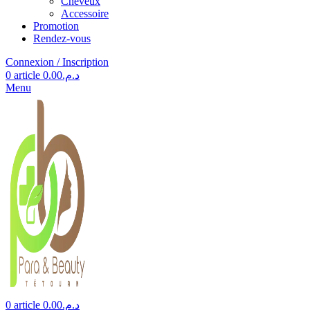
Cheveux
Accessoire
Promotion
Rendez-vous
Connexion / Inscription
0
article
0.00
د.م.
Menu
0
article
0.00
د.م.