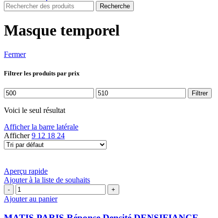
Recherche
Masque temporel
Fermer
Filtrer les produits par prix
Prix
Prix
Filtrer
min
max
Voici le seul résultat
Afficher la barre latérale
Afficher
9
12
18
24
Aperçu rapide
Ajouter à la liste de souhaits
quantité
de
Ajouter au panier
MATIS
PARIS
MATIS PARIS Réponse Densité DENSIFIANCE-