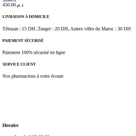
20
450.00
د.م.
ML
LIVRAISON À DOMICILE
Tétouan : 15 DH ,Tanger : 20 DH, Autres villes du Maroc : 30 DH
PAIEMENT SÉCURISÉ
Paiement 100% sécurisé en ligne
SERVICE CLIENT
Nos pharmaciens à votre écoute
Para & beauty Tétouan votre destination pour la santé et le bien-être
! Nous sommes fiers d’offrir une vaste sélection de produits de
qualité pour répondre à tous vos besoins en matière de santé et de
beauté.
Horaire