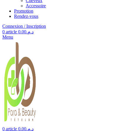
Cheveux
Accessoire
Promotion
Rendez-vous
Connexion / Inscription
0
article
0.00
د.م.
Menu
0
article
0.00
د.م.