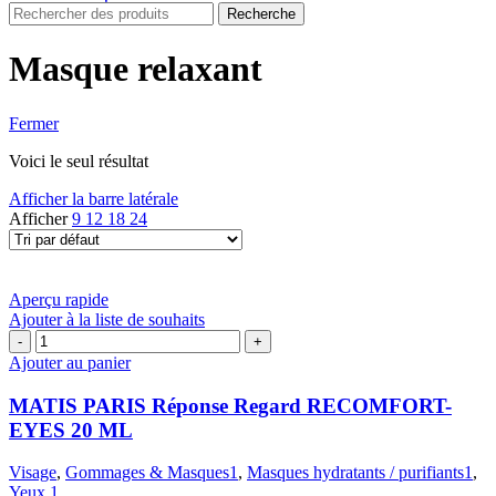
Recherche
Masque relaxant
Fermer
Voici le seul résultat
Afficher la barre latérale
Afficher
9
12
18
24
Aperçu rapide
Ajouter à la liste de souhaits
quantité
de
Ajouter au panier
MATIS
PARIS
MATIS PARIS Réponse Regard RECOMFORT-
Réponse
EYES 20 ML
Regard
RECOMFORT-
Visage
,
Gommages & Masques1
,
Masques hydratants / purifiants1
,
EYES
Yeux 1