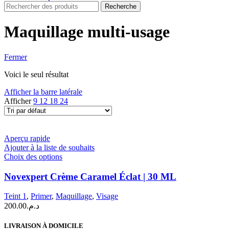
Recherche
Maquillage multi-usage
Fermer
Voici le seul résultat
Afficher la barre latérale
Afficher
9
12
18
24
Aperçu rapide
Ajouter à la liste de souhaits
Ce
Choix des options
produit
a
Novexpert Crème Caramel Éclat | 30 ML
plusieurs
variations.
Teint 1
,
Primer
,
Maquillage
,
Visage
Les
200.00
د.م.
options
peuvent
LIVRAISON À DOMICILE