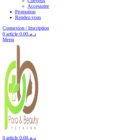
Cheveux
Accessoire
Promotion
Rendez-vous
Connexion / Inscription
0
article
0.00
د.م.
Menu
0
article
0.00
د.م.