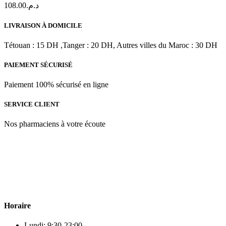
108.00
د.م.
pour
le
visage
LIVRAISON À DOMICILE
|
200
Tétouan : 15 DH ,Tanger : 20 DH, Autres villes du Maroc : 30 DH
ml
PAIEMENT SÉCURISÉ
Paiement 100% sécurisé en ligne
SERVICE CLIENT
Nos pharmaciens à votre écoute
Para & beauty Tétouan votre destination pour la santé et le bien-être
! Nous sommes fiers d’offrir une vaste sélection de produits de
qualité pour répondre à tous vos besoins en matière de santé et de
beauté.
Horaire
Lundi: 9:30-23:00