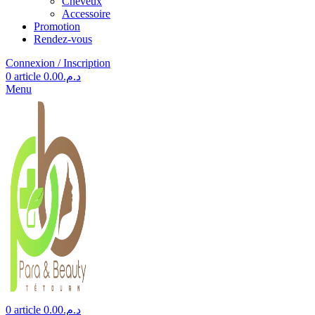
Cheveux
Accessoire
Promotion
Rendez-vous
Connexion / Inscription
0
article
0.00
د.م.
Menu
0
article
0.00
د.م.