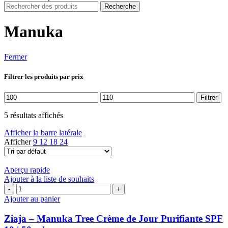
Recherche
Manuka
Fermer
Filtrer les produits par prix
Prix
Prix
Filtrer
min
max
5 résultats affichés
Afficher la barre latérale
Afficher
9
12
18
24
Aperçu rapide
Ajouter à la liste de souhaits
quantité
de
Ajouter au panier
Ziaja
–
Ziaja – Manuka Tree Crème de Jour Purifiante SPF
Manuka