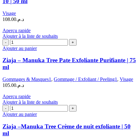
10 | 50 ml
Tree
Crème
Visage
de
108.00
د.م.
Jour
Purifiante
Aperçu rapide
SPF
Ajouter à la liste de souhaits
10
quantité
|
de
Ajouter au panier
50
Ziaja
ml
–
Ziaja – Manuka Tree Pate Exfoliante Purifiante | 75
Manuka
ml
Tree
Pate
Gommages & Masques1
,
Gommage / Exfoliant / Peeling1
,
Visage
Exfoliante
105.00
د.م.
Purifiante
|
Aperçu rapide
75
Ajouter à la liste de souhaits
ml
quantité
de
Ajouter au panier
Ziaja
–
Ziaja –Manuka Tree Crème de nuit exfoliante | 50
Manuka
ml
Tree