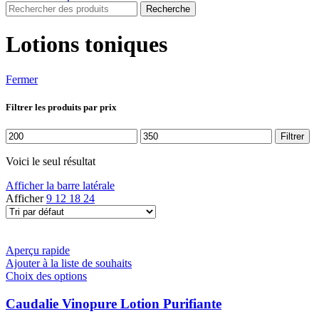
Recherche
Lotions toniques
Fermer
Filtrer les produits par prix
Prix
Prix
Filtrer
min
max
Voici le seul résultat
Afficher la barre latérale
Afficher
9
12
18
24
Aperçu rapide
Ajouter à la liste de souhaits
Ce
Choix des options
produit
a
Caudalie Vinopure Lotion Purifiante
plusieurs