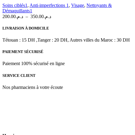
variations.
Soins ciblés1
,
Anti-imperfections 1
,
Visage
,
Nettoyants &
Les
Démaquillants1
options
Plage
200.00
د.م.
–
350.00
د.م.
peuvent
de
être
prix :
LIVRAISON À DOMICILE
choisies
د.م.200.00
sur
à
Tétouan : 15 DH ,Tanger : 20 DH, Autres villes du Maroc : 30 DH
la
د.م.350.00
page
PAIEMENT SÉCURISÉ
du
produit
Paiement 100% sécurisé en ligne
SERVICE CLIENT
Nos pharmaciens à votre écoute
Para & beauty Tétouan votre destination pour la santé et le bien-être
! Nous sommes fiers d’offrir une vaste sélection de produits de
qualité pour répondre à tous vos besoins en matière de santé et de
beauté.