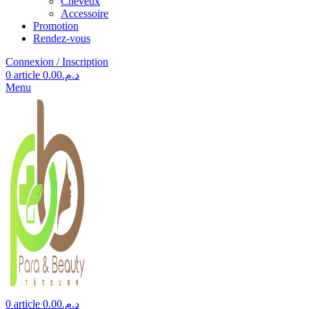
Cheveux
Accessoire
Promotion
Rendez-vous
Connexion / Inscription
0
article
0.00
د.م.
Menu
0
article
0.00
د.م.