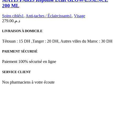
Réponse
200 ML
Éclat
GLOW-
Soins ciblés1
,
Anti-taches / Éclaircissants1
,
Visage
ESSENCE
279.00
د.م.
200
ML
LIVRAISON À DOMICILE
Tétouan : 15 DH ,Tanger : 20 DH, Autres villes du Maroc : 30 DH
PAIEMENT SÉCURISÉ
Paiement 100% sécurisé en ligne
SERVICE CLIENT
Nos pharmaciens à votre écoute
Para & beauty Tétouan votre destination pour la santé et le bien-être
! Nous sommes fiers d’offrir une vaste sélection de produits de
qualité pour répondre à tous vos besoins en matière de santé et de
beauté.