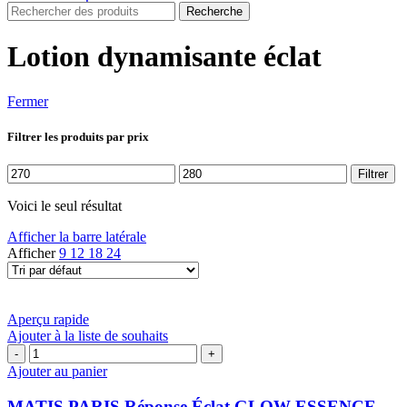
Recherche
Lotion dynamisante éclat
Fermer
Filtrer les produits par prix
Prix
Prix
Filtrer
min
max
Voici le seul résultat
Afficher la barre latérale
Afficher
9
12
18
24
Aperçu rapide
Ajouter à la liste de souhaits
quantité
de
Ajouter au panier
MATIS
PARIS
MATIS PARIS Réponse Éclat GLOW-ESSENCE