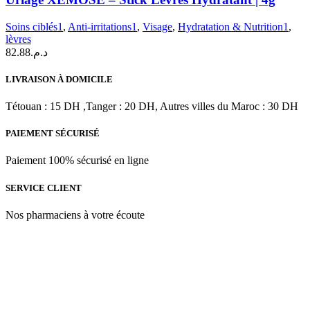
–
Stick
Soins ciblés1
,
Anti-irritations1
,
Visage
,
Hydratation & Nutrition1
,
Lèvres
lèvres
Hydratant
82.88
د.م.
|
4g
LIVRAISON À DOMICILE
Tétouan : 15 DH ,Tanger : 20 DH, Autres villes du Maroc : 30 DH
PAIEMENT SÉCURISÉ
Paiement 100% sécurisé en ligne
SERVICE CLIENT
Nos pharmaciens à votre écoute