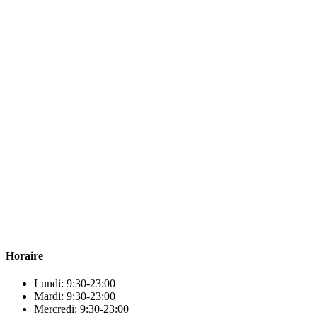
Para & beauty Tétouan votre destination pour la santé et le bien-être
! Nous sommes fiers d’offrir une vaste sélection de produits de
qualité pour répondre à tous vos besoins en matière de santé et de
beauté.
Horaire
Lundi: 9:30-23:00
Mardi: 9:30-23:00
Mercredi: 9:30-23:00