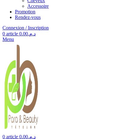
Cheveux
Accessoire
Promotion
Rendez-vous
Connexion / Inscription
0
article
0.00
د.م.
Menu
0
article
0.00
د.م.