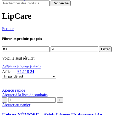
Recherche
LipCare
Fermer
Filtrer les produits par prix
Prix
Prix
Filtrer
min
max
Voici le seul résultat
Afficher la barre latérale
Afficher
9
12
18
24
Aperçu rapide
Ajouter à la liste de souhaits
quantité
de
Ajouter au panier
Uriage
XÉMOSE
Uriage XÉMOSE – Stick Lèvres Hydratant | 4g