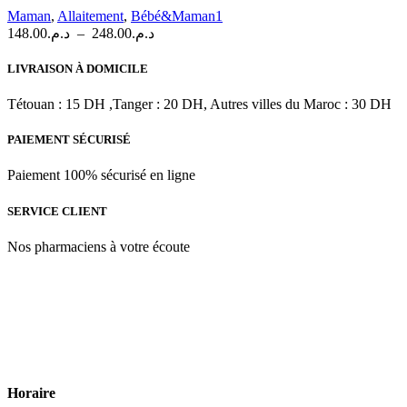
variations.
Maman
,
Allaitement
,
Bébé&Maman1
Les
Plage
148.00
د.م.
–
248.00
د.م.
options
de
peuvent
prix :
LIVRAISON À DOMICILE
être
د.م.148.00
choisies
à
Tétouan : 15 DH ,Tanger : 20 DH, Autres villes du Maroc : 30 DH
sur
د.م.248.00
la
PAIEMENT SÉCURISÉ
page
du
produit
Paiement 100% sécurisé en ligne
SERVICE CLIENT
Nos pharmaciens à votre écoute
Para & beauty Tétouan votre destination pour la santé et le bien-être
! Nous sommes fiers d’offrir une vaste sélection de produits de
qualité pour répondre à tous vos besoins en matière de santé et de
beauté.
Horaire