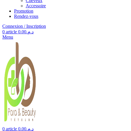
Cheveux
Accessoire
Promotion
Rendez-vous
Connexion / Inscription
0
article
0.00
د.م.
Menu
0
article
0.00
د.م.