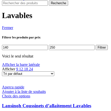
Recherche
Lavables
Fermer
Filtrer les produits par prix
Prix
Prix
Filtrer
min
max
Voici le seul résultat
Afficher la barre latérale
Afficher
9
12
18
24
Aperçu rapide
Ajouter à la liste de souhaits
Ce
Choix des options
produit
a
Lansinoh Coussinets d’allaitement Lavables
plusieurs