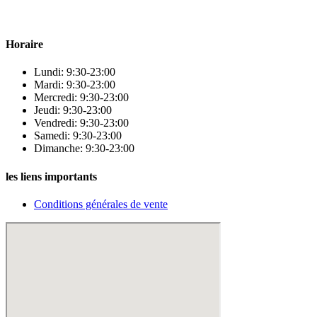
qualité pour répondre à tous vos besoins en matière de santé et de
beauté.
Horaire
Lundi: 9:30-23:00
Mardi: 9:30-23:00
Mercredi: 9:30-23:00
Jeudi: 9:30-23:00
Vendredi: 9:30-23:00
Samedi: 9:30-23:00
Dimanche: 9:30-23:00
les liens importants
Conditions générales de vente