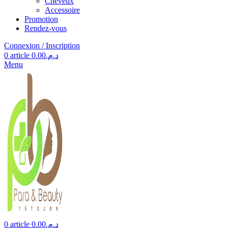
Cheveux
Accessoire
Promotion
Rendez-vous
Connexion / Inscription
0
article
0.00
د.م.
Menu
0
article
0.00
د.م.