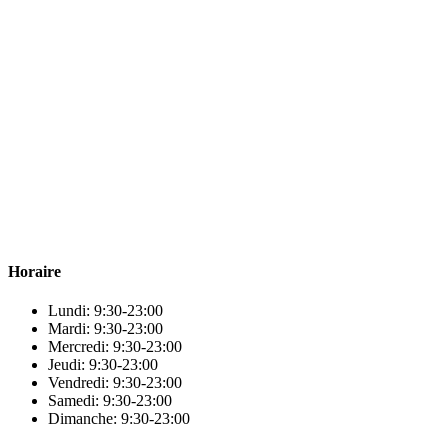
Para & beauty Tétouan votre destination pour la santé et le bien-être !
Horaire
Lundi: 9:30-23:00
Mardi: 9:30-23:00
Mercredi: 9:30-23:00
Jeudi: 9:30-23:00
Vendredi: 9:30-23:00
Samedi: 9:30-23:00
Dimanche: 9:30-23:00