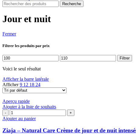
Recherche
Jour et nuit
Fermer
Filtrer les produits par prix
Prix
Prix
Filtrer
min
max
Voici le seul résultat
Afficher la barre latérale
Afficher
9
12
18
24
Aperçu rapide
Ajouter à la liste de souhaits
quantité
de
Ajouter au panier
Ziaja
-
Ziaja – Natural Care Crème de jour et de nuit intens
Natural