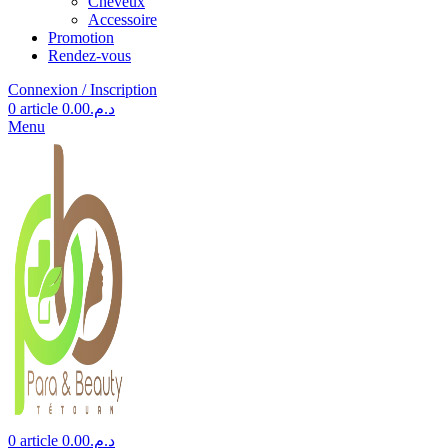
Cheveux
Accessoire
Promotion
Rendez-vous
Connexion / Inscription
0
article
0.00
د.م.
Menu
0
article
0.00
د.م.