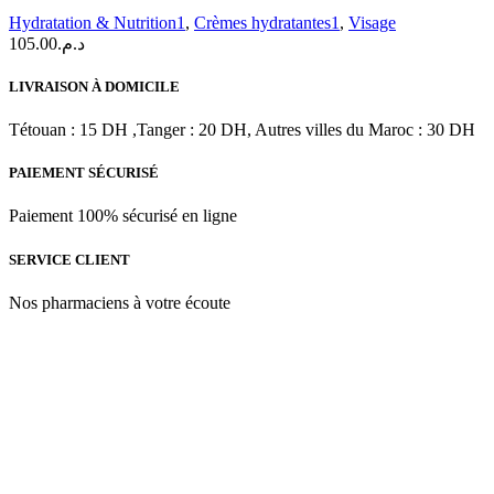
Care
Hydratation & Nutrition1
,
Crèmes hydratantes1
,
Visage
Crème
105.00
د.م.
de
jour
LIVRAISON À DOMICILE
et
de
Tétouan : 15 DH ,Tanger : 20 DH, Autres villes du Maroc : 30 DH
nuit
intensément
nourrissante
PAIEMENT SÉCURISÉ
|
50
Paiement 100% sécurisé en ligne
ML
SERVICE CLIENT
Nos pharmaciens à votre écoute