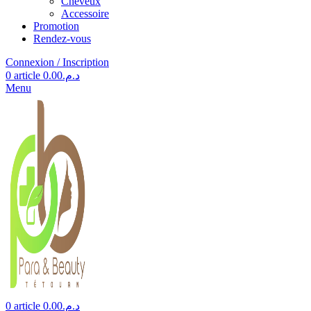
Cheveux
Accessoire
Promotion
Rendez-vous
Connexion / Inscription
0
article
0.00
د.م.
Menu
0
article
0.00
د.م.