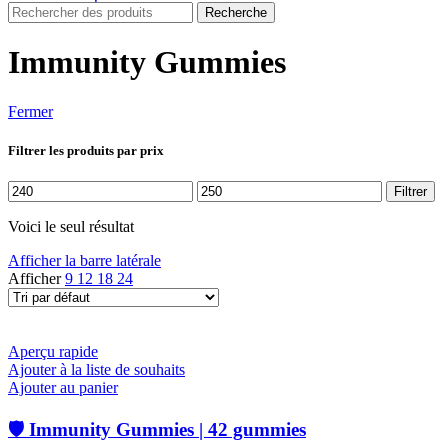
Recherche
Immunity Gummies
Fermer
Filtrer les produits par prix
Prix
Prix
Filtrer
min
max
Voici le seul résultat
Afficher la barre latérale
Afficher
9
12
18
24
Aperçu rapide
Ajouter à la liste de souhaits
Ajouter au panier
🛡️ Immunity Gummies | 42 gummies