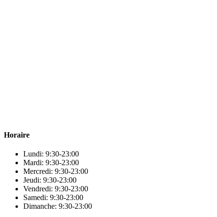
Para & beauty Tétouan votre destination pour la santé et le bien-être !
Horaire
Lundi: 9:30-23:00
Mardi: 9:30-23:00
Mercredi: 9:30-23:00
Jeudi: 9:30-23:00
Vendredi: 9:30-23:00
Samedi: 9:30-23:00
Dimanche: 9:30-23:00