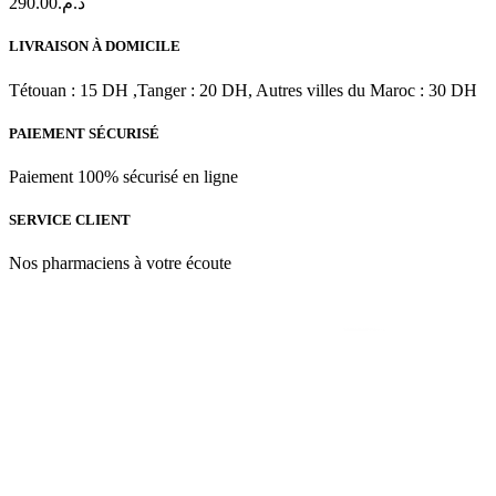
290.00
د.م.
l'Acide
Hyaluronique
&
LIVRAISON À DOMICILE
Camomile
|
Tétouan : 15 DH ,Tanger : 20 DH, Autres villes du Maroc : 30 DH
60
ML
PAIEMENT SÉCURISÉ
Paiement 100% sécurisé en ligne
SERVICE CLIENT
Nos pharmaciens à votre écoute