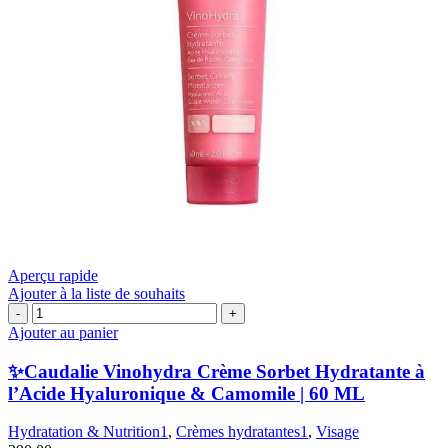
Aperçu rapide
Ajouter à la liste de souhaits
quantité
de
Ajouter au panier
✨Caudalie
Vinohydra
✨Caudalie Vinohydra Crème Sorbet Hydratante à
Crème
l’Acide Hyaluronique & Camomile | 60 ML
Sorbet
Hydratante
Hydratation & Nutrition1
,
Crèmes hydratantes1
,
Visage
à