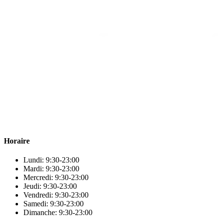
Para & beauty Tétouan votre destination pour la santé et le bien-être
! Nous sommes fiers d’offrir une vaste sélection de produits de
qualité pour répondre à tous vos besoins en matière de santé et de
beauté.
Horaire
Lundi: 9:30-23:00
Mardi: 9:30-23:00
Mercredi: 9:30-23:00
Jeudi: 9:30-23:00
Vendredi: 9:30-23:00
Samedi: 9:30-23:00
Dimanche: 9:30-23:00