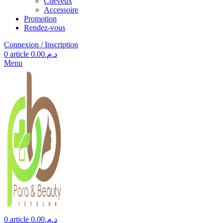
Cheveux
Accessoire
Promotion
Rendez-vous
Connexion / Inscription
0
article
0.00
د.م.
Menu
0
article
0.00
د.م.