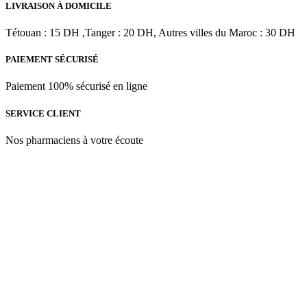
initial
actuel
LIVRAISON À DOMICILE
Night
était :
est :
Gel
د.م.319.00.
د.م.478.00.
Tétouan : 15 DH ,Tanger : 20 DH, Autres villes du Maroc : 30 DH
|
50
ml
PAIEMENT SÉCURISÉ
Paiement 100% sécurisé en ligne
SERVICE CLIENT
Nos pharmaciens à votre écoute