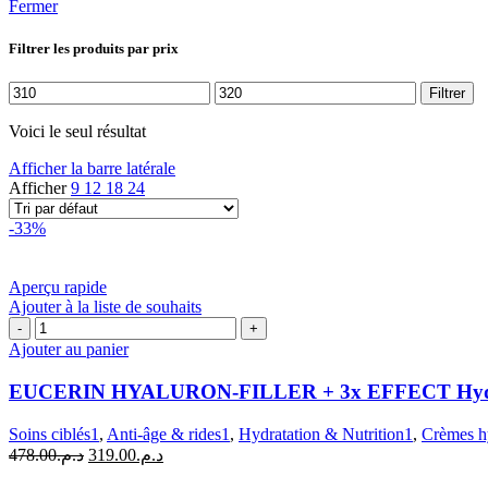
Fermer
Filtrer les produits par prix
Prix
Prix
Filtrer
min
max
Voici le seul résultat
Afficher la barre latérale
Afficher
9
12
18
24
-33%
Aperçu rapide
Ajouter à la liste de souhaits
quantité
de
Ajouter au panier
EUCERIN
HYALURON-
EUCERIN HYALURON-FILLER + 3x EFFECT Hydra 
FILLER
+
Soins ciblés1
,
Anti-âge & rides1
,
Hydratation & Nutrition1
,
Crèmes h
3x
Le
Le
478.00
د.م.
319.00
د.م.
EFFECT
prix
prix
Hydra