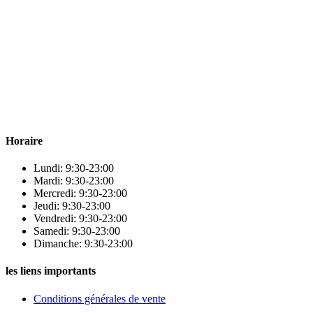
Para & beauty Tétouan votre destination pour la santé et le bien-être !
Horaire
Lundi: 9:30-23:00
Mardi: 9:30-23:00
Mercredi: 9:30-23:00
Jeudi: 9:30-23:00
Vendredi: 9:30-23:00
Samedi: 9:30-23:00
Dimanche: 9:30-23:00
les liens importants
Conditions générales de vente