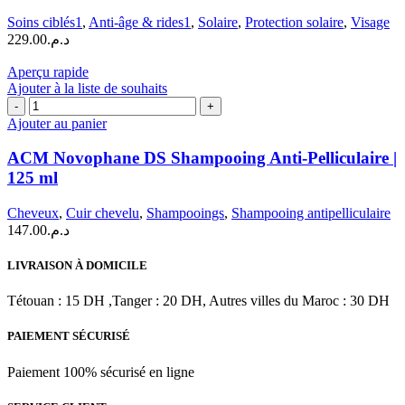
Anti-
Soins ciblés1
,
Anti-âge & rides1
,
Solaire
,
Protection solaire
,
Visage
Âge
229.00
د.م.
SPF
50+
Aperçu rapide
|
Ajouter à la liste de souhaits
50
quantité
ml
de
Ajouter au panier
ACM
Novophane
ACM Novophane DS Shampooing Anti-Pelliculaire |
DS
125 ml
Shampooing
Anti-
Cheveux
,
Cuir chevelu
,
Shampooings
,
Shampooing antipelliculaire
Pelliculaire
147.00
د.م.
|
125
ml
LIVRAISON À DOMICILE
Tétouan : 15 DH ,Tanger : 20 DH, Autres villes du Maroc : 30 DH
PAIEMENT SÉCURISÉ
Paiement 100% sécurisé en ligne