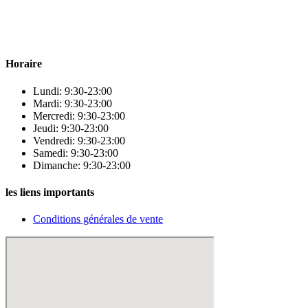
! Nous sommes fiers d’offrir une vaste sélection de produits de
qualité pour répondre à tous vos besoins en matière de santé et de
beauté.
Horaire
Lundi: 9:30-23:00
Mardi: 9:30-23:00
Mercredi: 9:30-23:00
Jeudi: 9:30-23:00
Vendredi: 9:30-23:00
Samedi: 9:30-23:00
Dimanche: 9:30-23:00
les liens importants
Conditions générales de vente