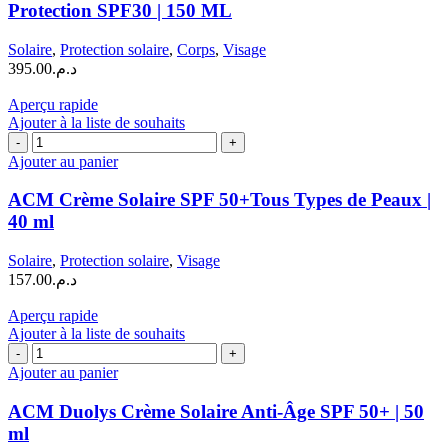
Protection SPF30 | 150 ML
Solaire
,
Protection solaire
,
Corps
,
Visage
395.00
د.م.
Aperçu rapide
Ajouter à la liste de souhaits
quantité
de
Ajouter au panier
ACM
Crème
ACM Crème Solaire SPF 50+Tous Types de Peaux |
Solaire
40 ml
SPF
50+Tous
Solaire
,
Protection solaire
,
Visage
Types
157.00
د.م.
de
Peaux
Aperçu rapide
|
Ajouter à la liste de souhaits
40
quantité
ml
de
Ajouter au panier
ACM
Duolys
ACM Duolys Crème Solaire Anti-Âge SPF 50+ | 50
Crème
ml
Solaire