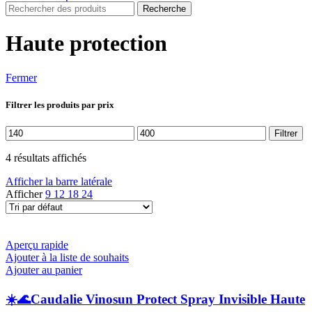
Recherche
Haute protection
Fermer
Filtrer les produits par prix
Prix
Prix
Filtrer
min
max
4 résultats affichés
Afficher la barre latérale
Afficher
9
12
18
24
Aperçu rapide
Ajouter à la liste de souhaits
Ajouter au panier
☀️🌊Caudalie Vinosun Protect Spray Invisible Haute