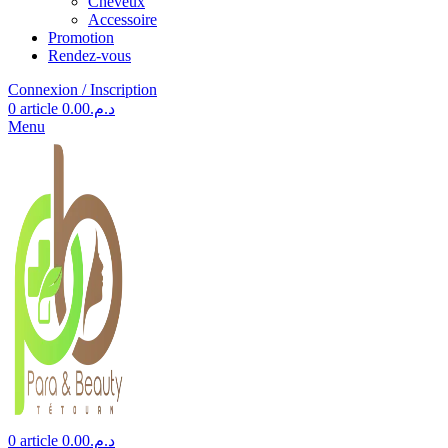
Cheveux
Accessoire
Promotion
Rendez-vous
Connexion / Inscription
0
article
0.00
د.م.
Menu
0
article
0.00
د.م.