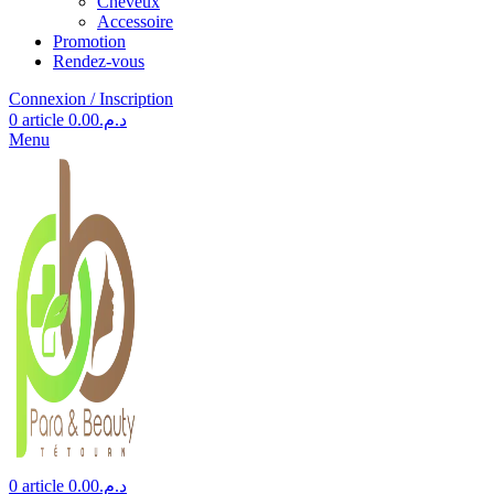
Cheveux
Accessoire
Promotion
Rendez-vous
Connexion / Inscription
0
article
0.00
د.م.
Menu
0
article
0.00
د.م.