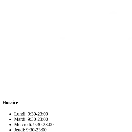
Para & beauty Tétouan votre destination pour la santé et le bien-être
! Nous sommes fiers d’offrir une vaste sélection de produits de
qualité pour répondre à tous vos besoins en matière de santé et de
beauté.
Horaire
Lundi: 9:30-23:00
Mardi: 9:30-23:00
Mercredi: 9:30-23:00
Jeudi: 9:30-23:00