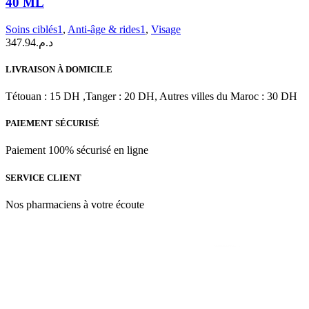
40 ML
LIFT
Fluide
Soins ciblés1
,
Anti-âge & rides1
,
Visage
Jour
347.94
د.م.
Lissant
Fermeté
|
LIVRAISON À DOMICILE
40
ML
Tétouan : 15 DH ,Tanger : 20 DH, Autres villes du Maroc : 30 DH
PAIEMENT SÉCURISÉ
Paiement 100% sécurisé en ligne
SERVICE CLIENT
Nos pharmaciens à votre écoute