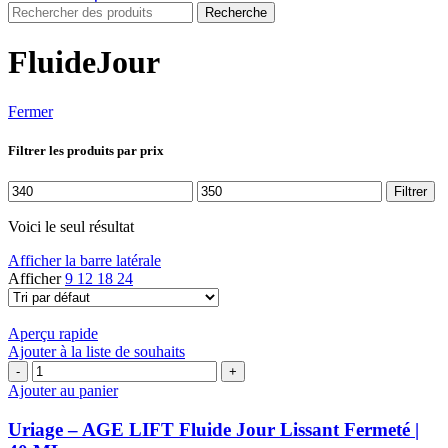
Recherche
FluideJour
Fermer
Filtrer les produits par prix
Prix
Prix
Filtrer
min
max
Voici le seul résultat
Afficher la barre latérale
Afficher
9
12
18
24
Aperçu rapide
Ajouter à la liste de souhaits
quantité
de
Ajouter au panier
Uriage
–
Uriage – AGE LIFT Fluide Jour Lissant Fermeté |
AGE