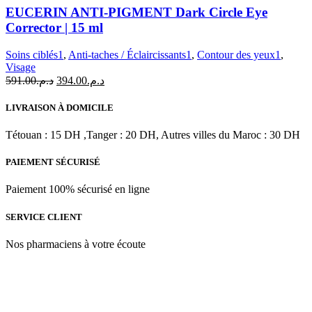
ANTI-
EUCERIN ANTI-PIGMENT Dark Circle Eye
PIGMENT
Corrector | 15 ml
Dark
Circle
Soins ciblés1
,
Anti-taches / Éclaircissants1
,
Contour des yeux1
,
Eye
Visage
Corrector
Le
Le
591.00
د.م.
394.00
د.م.
|
prix
prix
15
initial
actuel
ml
LIVRAISON À DOMICILE
était :
est :
د.م.394.00.
د.م.591.00.
Tétouan : 15 DH ,Tanger : 20 DH, Autres villes du Maroc : 30 DH
PAIEMENT SÉCURISÉ
Paiement 100% sécurisé en ligne
SERVICE CLIENT
Nos pharmaciens à votre écoute
Para & beauty Tétouan votre destination pour la santé et le bien-être
! Nous sommes fiers d’offrir une vaste sélection de produits de