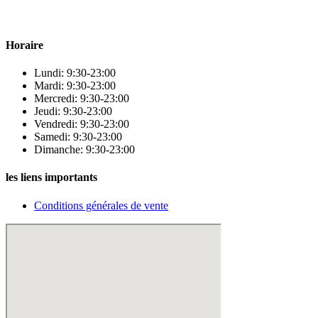
qualité pour répondre à tous vos besoins en matière de santé et de
beauté.
Horaire
Lundi: 9:30-23:00
Mardi: 9:30-23:00
Mercredi: 9:30-23:00
Jeudi: 9:30-23:00
Vendredi: 9:30-23:00
Samedi: 9:30-23:00
Dimanche: 9:30-23:00
les liens importants
Conditions générales de vente