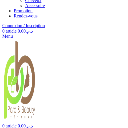
Cheveux
Accessoire
Promotion
Rendez-vous
Connexion / Inscription
0
article
0.00
د.م.
Menu
0
article
0.00
د.م.