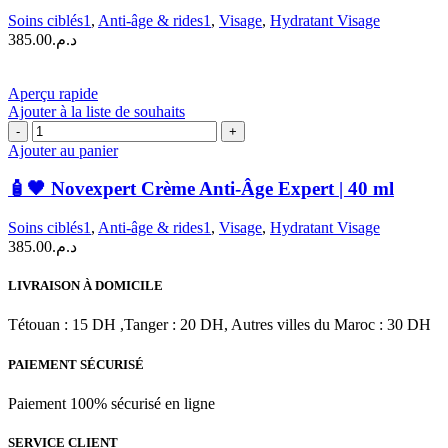
Fluide
Soins ciblés1
,
Anti-âge & rides1
,
Visage
,
Hydratant Visage
Anti-
385.00
د.م.
Âge
Expert
|
Aperçu rapide
40
Ajouter à la liste de souhaits
ml
quantité
de
Ajouter au panier
🧴
🖤
🧴🖤 Novexpert Crème Anti-Âge Expert | 40 ml
Novexpert
Crème
Soins ciblés1
,
Anti-âge & rides1
,
Visage
,
Hydratant Visage
Anti-
385.00
د.م.
Âge
Expert
LIVRAISON À DOMICILE
|
40
Tétouan : 15 DH ,Tanger : 20 DH, Autres villes du Maroc : 30 DH
ml
PAIEMENT SÉCURISÉ
Paiement 100% sécurisé en ligne
SERVICE CLIENT