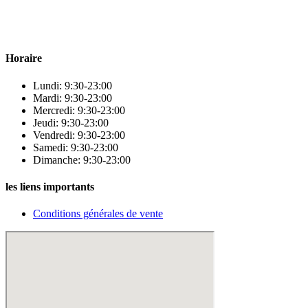
! Nous sommes fiers d’offrir une vaste sélection de produits de
qualité pour répondre à tous vos besoins en matière de santé et de
beauté.
Horaire
Lundi: 9:30-23:00
Mardi: 9:30-23:00
Mercredi: 9:30-23:00
Jeudi: 9:30-23:00
Vendredi: 9:30-23:00
Samedi: 9:30-23:00
Dimanche: 9:30-23:00
les liens importants
Conditions générales de vente