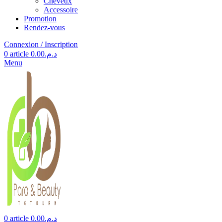
Cheveux
Accessoire
Promotion
Rendez-vous
Connexion / Inscription
0
article
0.00
د.م.
Menu
0
article
0.00
د.م.