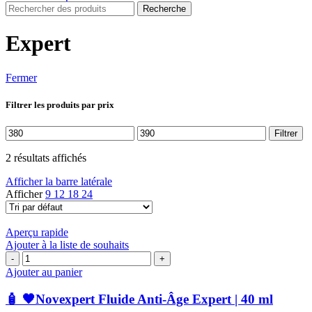
Recherche
Expert
Fermer
Filtrer les produits par prix
Prix
Prix
Filtrer
min
max
2 résultats affichés
Afficher la barre latérale
Afficher
9
12
18
24
Aperçu rapide
Ajouter à la liste de souhaits
quantité
de
Ajouter au panier
🧴
🖤
🧴 🖤Novexpert Fluide Anti-Âge Expert | 40 ml
Novexpert