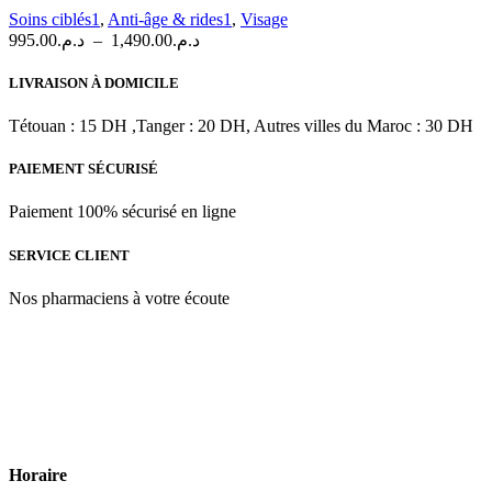
variations.
Soins ciblés1
,
Anti-âge & rides1
,
Visage
Les
Plage
995.00
د.م.
–
1,490.00
د.م.
options
de
peuvent
prix :
LIVRAISON À DOMICILE
être
د.م.995.00
choisies
à
Tétouan : 15 DH ,Tanger : 20 DH, Autres villes du Maroc : 30 DH
sur
د.م.1,490.00
la
PAIEMENT SÉCURISÉ
page
du
produit
Paiement 100% sécurisé en ligne
SERVICE CLIENT
Nos pharmaciens à votre écoute
Para & beauty Tétouan votre destination pour la santé et le bien-être
! Nous sommes fiers d’offrir une vaste sélection de produits de
qualité pour répondre à tous vos besoins en matière de santé et de
beauté.
Horaire