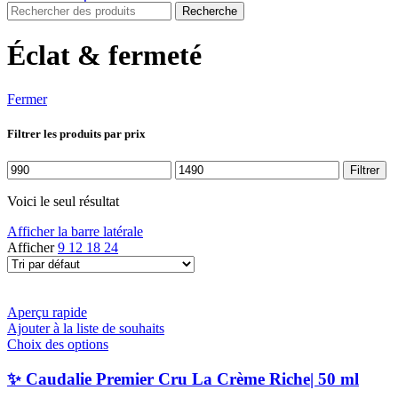
Recherche
Éclat & fermeté
Fermer
Filtrer les produits par prix
Prix
Prix
Filtrer
min
max
Voici le seul résultat
Afficher la barre latérale
Afficher
9
12
18
24
Aperçu rapide
Ajouter à la liste de souhaits
Ce
Choix des options
produit
a
✨ Caudalie Premier Cru La Crème Riche| 50 ml
plusieurs