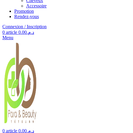
Cheveux
Accessoire
Promotion
Rendez-vous
Connexion / Inscription
0
article
0.00
د.م.
Menu
0
article
0.00
د.م.