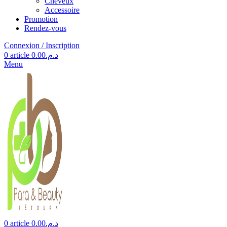
Cheveux
Accessoire
Promotion
Rendez-vous
Connexion / Inscription
0
article
0.00
د.م.
Menu
0
article
0.00
د.م.