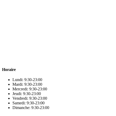
Para & beauty Tétouan votre destination pour la santé et le bien-être !
Horaire
Lundi: 9:30-23:00
Mardi: 9:30-23:00
Mercredi: 9:30-23:00
Jeudi: 9:30-23:00
Vendredi: 9:30-23:00
Samedi: 9:30-23:00
Dimanche: 9:30-23:00