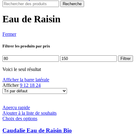
Recherche
Eau de Raisin
Fermer
Filtrer les produits par prix
Prix
Prix
Filtrer
min
max
Voici le seul résultat
Afficher la barre latérale
Afficher
9
12
18
24
Aperçu rapide
Ajouter à la liste de souhaits
Ce
Choix des options
produit
a
Caudalie Eau de Raisin Bio
plusieurs