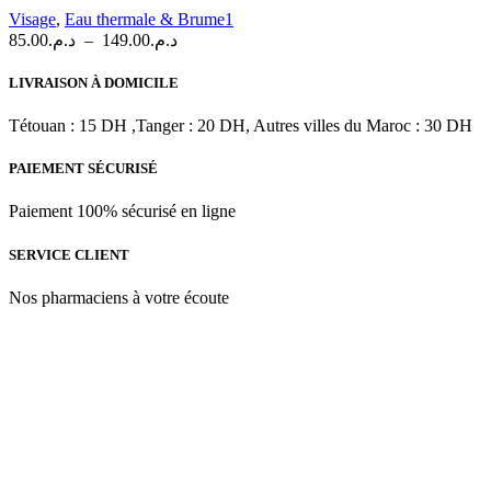
variations.
Visage
,
Eau thermale & Brume1
Les
Plage
85.00
د.م.
–
149.00
د.م.
options
de
peuvent
prix :
LIVRAISON À DOMICILE
être
د.م.85.00
choisies
à
Tétouan : 15 DH ,Tanger : 20 DH, Autres villes du Maroc : 30 DH
sur
د.م.149.00
la
PAIEMENT SÉCURISÉ
page
du
produit
Paiement 100% sécurisé en ligne
SERVICE CLIENT
Nos pharmaciens à votre écoute