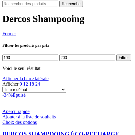
Recherche
Dercos Shampooing
Fermer
Filtrer les produits par prix
Prix
Prix
Filtrer
min
max
Voici le seul résultat
Afficher la barre latérale
Afficher
9
12
18
24
-34%
Épuisé
Aperçu rapide
Ajouter à la liste de souhaits
Ce
Choix des options
produit
a
DERCOS SHAMPOOING ÉCO-RECHARGE