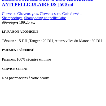
plusieurs
ANTI-PELLICULAIRE DS | 500 ml
variations.
Les
Cheveux
,
Cheveux gras
,
Cheveux secs
,
Cuir chevelu
,
options
Shampooings
,
Shampooing antipelliculaire
peuvent
Le
Le
300.00
د.م.
199.20
د.م.
être
prix
prix
choisies
initial
actuel
LIVRAISON À DOMICILE
sur
était :
est :
la
د.م.199.20.
د.م.300.00.
Tétouan : 15 DH ,Tanger : 20 DH, Autres villes du Maroc : 30 DH
page
du
produit
PAIEMENT SÉCURISÉ
Paiement 100% sécurisé en ligne
SERVICE CLIENT
Nos pharmaciens à votre écoute
Para & beauty Tétouan votre destination pour la santé et le bien-être
! Nous sommes fiers d’offrir une vaste sélection de produits de
qualité pour répondre à tous vos besoins en matière de santé et de