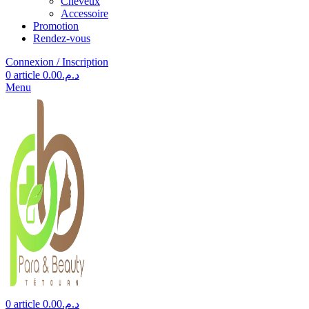
Cheveux
Accessoire
Promotion
Rendez-vous
Connexion / Inscription
0
article
0.00
د.م.
Menu
0
article
0.00
د.م.