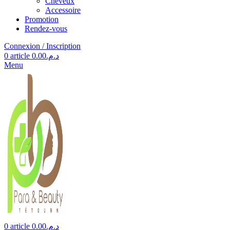
Cheveux
Accessoire
Promotion
Rendez-vous
Connexion / Inscription
0
article
0.00
د.م.
Menu
0
article
0.00
د.م.