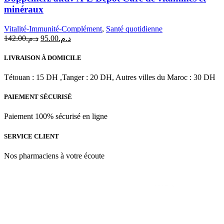
minéraux
Vitalité-Immunité-Complément
,
Santé quotidienne
Le
Le
142.00
د.م.
95.00
د.م.
prix
prix
initial
actuel
LIVRAISON À DOMICILE
était :
est :
د.م.95.00.
د.م.142.00.
Tétouan : 15 DH ,Tanger : 20 DH, Autres villes du Maroc : 30 DH
PAIEMENT SÉCURISÉ
Paiement 100% sécurisé en ligne
SERVICE CLIENT
Nos pharmaciens à votre écoute