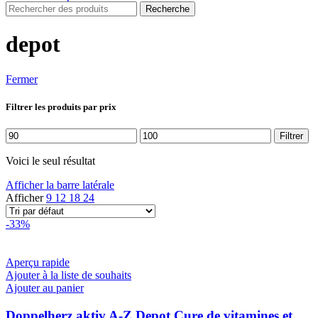
Recherche
depot
Fermer
Filtrer les produits par prix
Prix
Prix
Filtrer
min
max
Voici le seul résultat
Afficher la barre latérale
Afficher
9
12
18
24
-33%
Aperçu rapide
Ajouter à la liste de souhaits
Ajouter au panier
Doppelherz aktiv A-Z Depot Cure de vitamines et