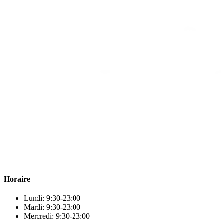
Para & beauty Tétouan votre destination pour la santé et le bien-être
! Nous sommes fiers d’offrir une vaste sélection de produits de
qualité pour répondre à tous vos besoins en matière de santé et de
beauté.
Horaire
Lundi: 9:30-23:00
Mardi: 9:30-23:00
Mercredi: 9:30-23:00