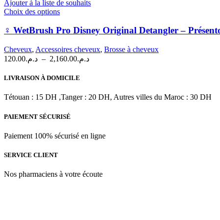
Ajouter à la liste de souhaits
sur
Ce
Choix des options
la
produit
page
a
‍♀️ WetBrush Pro Disney Original Detangler – Présento
du
plusieurs
produit
variations.
Cheveux
,
Accessoires cheveux
,
Brosse à cheveux
Les
Plage
120.00
د.م.
–
2,160.00
د.م.
options
de
peuvent
prix :
LIVRAISON À DOMICILE
être
د.م.120.00
choisies
à
Tétouan : 15 DH ,Tanger : 20 DH, Autres villes du Maroc : 30 DH
sur
د.م.2,160.00
la
PAIEMENT SÉCURISÉ
page
du
produit
Paiement 100% sécurisé en ligne
SERVICE CLIENT
Nos pharmaciens à votre écoute
Para & beauty Tétouan votre destination pour la santé et le bien-être !