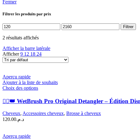
Fermer
Filtrer les produits par prix
Prix
Prix
Filtrer
min
max
2 résultats affichés
Afficher la barre latérale
Afficher
9
12
18
24
Aperçu rapide
Ajouter à la liste de souhaits
Ce
Choix des options
produit
a
💁‍♀️👑 WetBrush Pro Original Detangler – Édition Dis
plusieurs
variations.
Cheveux
,
Accessoires cheveux
,
Brosse à cheveux
Les
120.00
د.م.
options
peuvent
être
Aperçu rapide
choisies