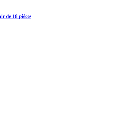
ir de 18 pièces
 Nous sommes fiers d’offrir une vaste sélection de produits de qualité p