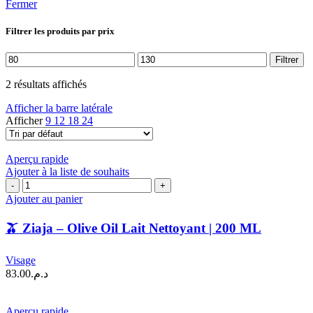
Fermer
Filtrer les produits par prix
Prix
Prix
Filtrer
min
max
2 résultats affichés
Afficher la barre latérale
Afficher
9
12
18
24
Aperçu rapide
Ajouter à la liste de souhaits
quantité
de
Ajouter au panier
🫒
🫒 Ziaja – Olive Oil Lait Nettoyant | 200 ML
Ziaja
–
Olive
Visage
Oil
83.00
د.م.
Lait
Nettoyant
|
Aperçu rapide