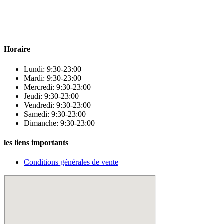
Para & beauty Tétouan votre destination pour la santé et le bien-être
! Nous sommes fiers d’offrir une vaste sélection de produits de
qualité pour répondre à tous vos besoins en matière de santé et de
beauté.
Horaire
Lundi: 9:30-23:00
Mardi: 9:30-23:00
Mercredi: 9:30-23:00
Jeudi: 9:30-23:00
Vendredi: 9:30-23:00
Samedi: 9:30-23:00
Dimanche: 9:30-23:00
les liens importants
Conditions générales de vente