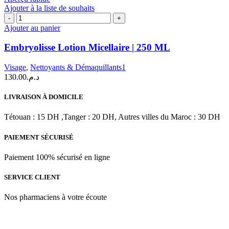
200
Ajouter à la liste de souhaits
ML
quantité
de
Ajouter au panier
Embryolisse
Lotion
Embryolisse Lotion Micellaire | 250 ML
Micellaire
|
Visage
,
Nettoyants & Démaquillants1
250
130.00
د.م.
ML
LIVRAISON À DOMICILE
Tétouan : 15 DH ,Tanger : 20 DH, Autres villes du Maroc : 30 DH
PAIEMENT SÉCURISÉ
Paiement 100% sécurisé en ligne
SERVICE CLIENT
Nos pharmaciens à votre écoute