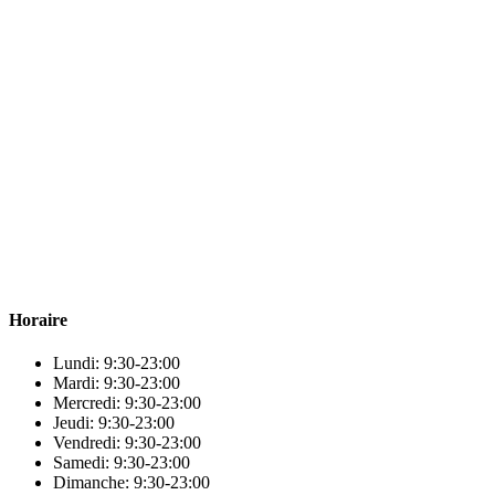
Para & beauty Tétouan votre destination pour la santé et le bien-être !
Horaire
Lundi: 9:30-23:00
Mardi: 9:30-23:00
Mercredi: 9:30-23:00
Jeudi: 9:30-23:00
Vendredi: 9:30-23:00
Samedi: 9:30-23:00
Dimanche: 9:30-23:00