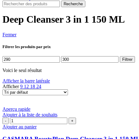
Recherche
Deep Cleanser 3 in 1 150 ML
Fermer
Filtrer les produits par prix
Prix
Prix
Filtrer
min
max
Voici le seul résultat
Afficher la barre latérale
Afficher
9
12
18
24
Aperçu rapide
Ajouter à la liste de souhaits
quantité
de
Ajouter au panier
CASMARA
BeautyPlan
CASMARA BeautyPlan Deep Cleanser 3 in 1 150 M