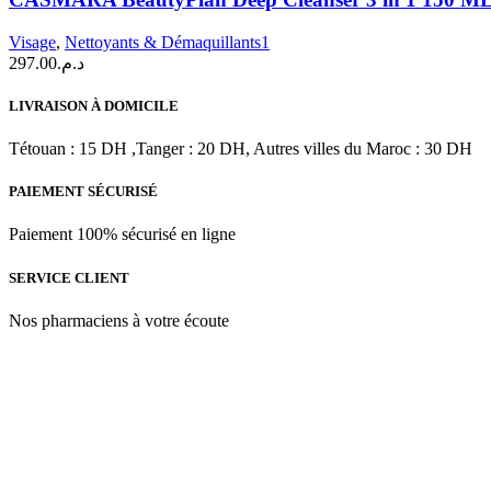
Deep
Cleanser
Visage
,
Nettoyants & Démaquillants1
3
297.00
د.م.
in
1
LIVRAISON À DOMICILE
150
ML
Tétouan : 15 DH ,Tanger : 20 DH, Autres villes du Maroc : 30 DH
PAIEMENT SÉCURISÉ
Paiement 100% sécurisé en ligne
SERVICE CLIENT
Nos pharmaciens à votre écoute