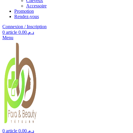
Cheveux
Accessoire
Promotion
Rendez-vous
Connexion / Inscription
0
article
0.00
د.م.
Menu
0
article
0.00
د.م.