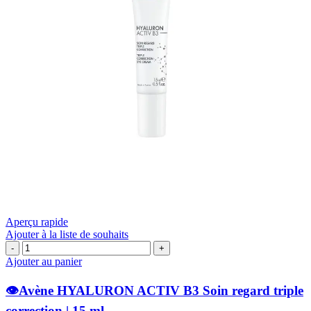
Aperçu rapide
Ajouter à la liste de souhaits
quantité
de
Ajouter au panier
👁️
👁️Avène HYALURON ACTIV B3 Soin regard triple
Avène
HYALURON
correction | 15 ml