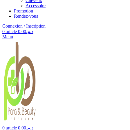
Cheveux
Accessoire
Promotion
Rendez-vous
Connexion / Inscription
0
article
0.00
د.م.
Menu
0
article
0.00
د.م.