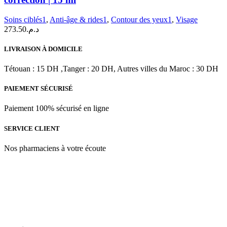
ACTIV
B3
Soins ciblés1
,
Anti-âge & rides1
,
Contour des yeux1
,
Visage
Soin
273.50
د.م.
regard
triple
correction
LIVRAISON À DOMICILE
|
15
Tétouan : 15 DH ,Tanger : 20 DH, Autres villes du Maroc : 30 DH
ml
PAIEMENT SÉCURISÉ
Paiement 100% sécurisé en ligne
SERVICE CLIENT
Nos pharmaciens à votre écoute
Para & beauty Tétouan votre destination pour la santé et le bien-être
! Nous sommes fiers d’offrir une vaste sélection de produits de
qualité pour répondre à tous vos besoins en matière de santé et de
beauté.