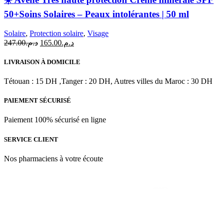
50+Soins Solaires – Peaux intolérantes | 50 ml
Solaire
,
Protection solaire
,
Visage
Le
Le
247.00
د.م.
165.00
د.م.
prix
prix
initial
actuel
LIVRAISON À DOMICILE
était :
est :
د.م.165.00.
د.م.247.00.
Tétouan : 15 DH ,Tanger : 20 DH, Autres villes du Maroc : 30 DH
PAIEMENT SÉCURISÉ
Paiement 100% sécurisé en ligne
SERVICE CLIENT
Nos pharmaciens à votre écoute