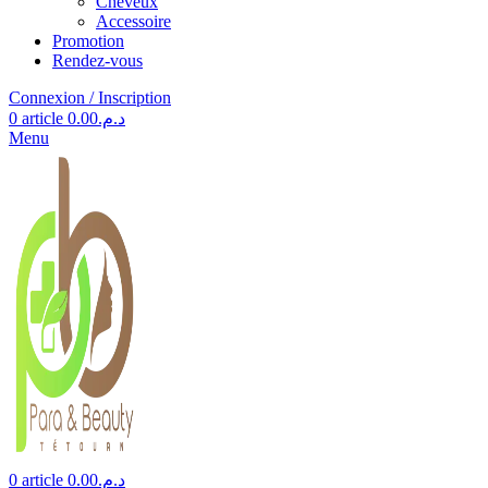
Cheveux
Accessoire
Promotion
Rendez-vous
Connexion / Inscription
0
article
0.00
د.م.
Menu
0
article
0.00
د.م.