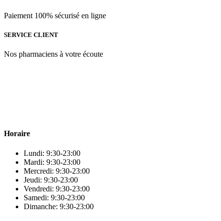
Paiement 100% sécurisé en ligne
SERVICE CLIENT
Nos pharmaciens à votre écoute
Para & beauty Tétouan votre destination pour la santé et le bien-être
! Nous sommes fiers d’offrir une vaste sélection de produits de
qualité pour répondre à tous vos besoins en matière de santé et de
beauté.
Horaire
Lundi: 9:30-23:00
Mardi: 9:30-23:00
Mercredi: 9:30-23:00
Jeudi: 9:30-23:00
Vendredi: 9:30-23:00
Samedi: 9:30-23:00
Dimanche: 9:30-23:00