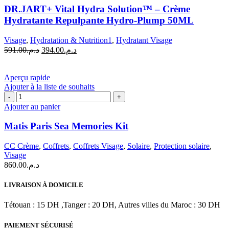
Vital
DR.JART+ Vital Hydra Solution™ – Crème
Hydra
Hydratante Repulpante Hydro-Plump 50ML
Solution™
-
Visage
,
Hydratation & Nutrition1
,
Hydratant Visage
Crème
Le
Le
591.00
د.م.
394.00
د.م.
Hydratante
prix
prix
Repulpante
initial
actuel
Hydro-
était :
est :
Aperçu rapide
Plump
د.م.394.00.
د.م.591.00.
Ajouter à la liste de souhaits
50ML
quantité
de
Ajouter au panier
Matis
Paris
Matis Paris Sea Memories Kit
Sea
Memories
CC Crème
,
Coffrets
,
Coffrets Visage
,
Solaire
,
Protection solaire
,
Kit
Visage
860.00
د.م.
LIVRAISON À DOMICILE
Tétouan : 15 DH ,Tanger : 20 DH, Autres villes du Maroc : 30 DH
PAIEMENT SÉCURISÉ