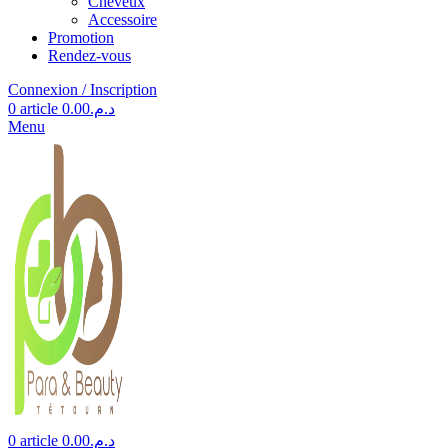
Cheveux
Accessoire
Promotion
Rendez-vous
Connexion / Inscription
0
article
0.00
د.م.
Menu
0
article
0.00
د.م.