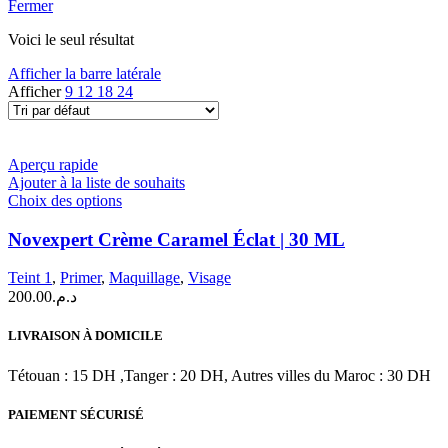
Fermer
Voici le seul résultat
Afficher la barre latérale
Afficher
9
12
18
24
Aperçu rapide
Ajouter à la liste de souhaits
Ce
Choix des options
produit
a
Novexpert Crème Caramel Éclat | 30 ML
plusieurs
variations.
Teint 1
,
Primer
,
Maquillage
,
Visage
Les
200.00
د.م.
options
peuvent
LIVRAISON À DOMICILE
être
choisies
Tétouan : 15 DH ,Tanger : 20 DH, Autres villes du Maroc : 30 DH
sur
la
PAIEMENT SÉCURISÉ
page
du