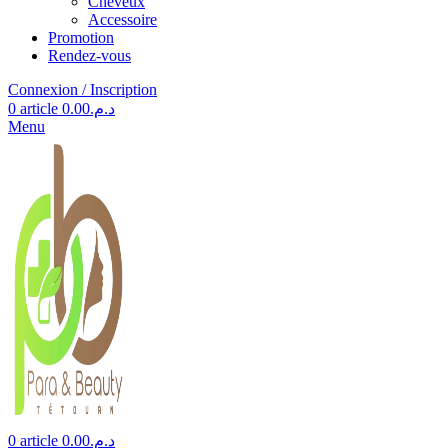
Cheveux
Accessoire
Promotion
Rendez-vous
Connexion / Inscription
0
article
0.00
د.م.
Menu
0
article
0.00
د.م.