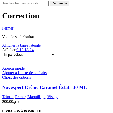
Recherche
Correction
Fermer
Voici le seul résultat
Afficher la barre latérale
Afficher
9
12
18
24
Aperçu rapide
Ajouter à la liste de souhaits
Ce
Choix des options
produit
a
Novexpert Crème Caramel Éclat | 30 ML
plusieurs
variations.
Teint 1
,
Primer
,
Maquillage
,
Visage
Les
200.00
د.م.
options
peuvent
LIVRAISON À DOMICILE