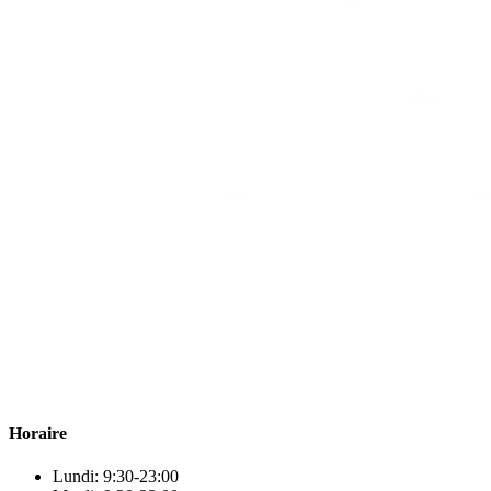
Para & beauty Tétouan votre destination pour la santé et le bien-être
! Nous sommes fiers d’offrir une vaste sélection de produits de
qualité pour répondre à tous vos besoins en matière de santé et de
beauté.
Horaire
Lundi: 9:30-23:00