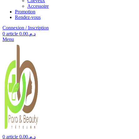
Cheveux
Accessoire
Promotion
Rendez-vous
Connexion / Inscription
0
article
0.00
د.م.
Menu
0
article
0.00
د.م.