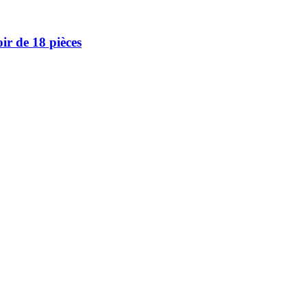
ir de 18 pièces
 Nous sommes fiers d’offrir une vaste sélection de produits de qualité p