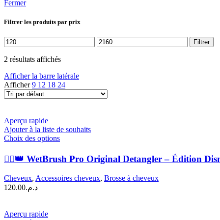
Fermer
Filtrer les produits par prix
Prix
Prix
Filtrer
min
max
2 résultats affichés
Afficher la barre latérale
Afficher
9
12
18
24
Aperçu rapide
Ajouter à la liste de souhaits
Ce
Choix des options
produit
a
💁‍♀️👑 WetBrush Pro Original Detangler – Édition Dis
plusieurs
variations.
Cheveux
,
Accessoires cheveux
,
Brosse à cheveux
Les
120.00
د.م.
options
peuvent
être
Aperçu rapide
choisies