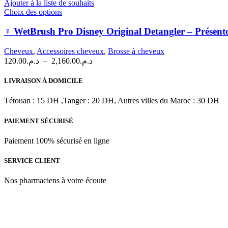
Ajouter à la liste de souhaits
sur
Ce
Choix des options
la
produit
page
a
‍♀️ WetBrush Pro Disney Original Detangler – Présento
du
plusieurs
produit
variations.
Cheveux
,
Accessoires cheveux
,
Brosse à cheveux
Les
Plage
120.00
د.م.
–
2,160.00
د.م.
options
de
peuvent
prix :
LIVRAISON À DOMICILE
être
د.م.120.00
choisies
à
Tétouan : 15 DH ,Tanger : 20 DH, Autres villes du Maroc : 30 DH
sur
د.م.2,160.00
la
PAIEMENT SÉCURISÉ
page
du
produit
Paiement 100% sécurisé en ligne
SERVICE CLIENT
Nos pharmaciens à votre écoute
Para & beauty Tétouan votre destination pour la santé et le bien-être !