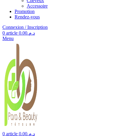
Cheveux
Accessoire
Promotion
Rendez-vous
Connexion / Inscription
0
article
0.00
د.م.
Menu
0
article
0.00
د.م.