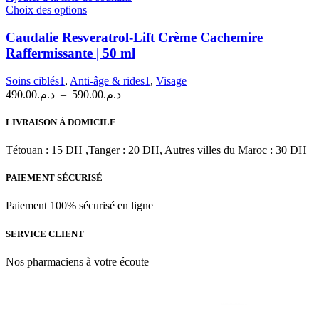
Ce
Choix des options
produit
a
Caudalie Resveratrol-Lift Crème Cachemire
plusieurs
Raffermissante | 50 ml
variations.
Les
Soins ciblés1
,
Anti-âge & rides1
,
Visage
options
Plage
490.00
د.م.
–
590.00
د.م.
peuvent
de
être
prix :
LIVRAISON À DOMICILE
choisies
د.م.490.00
sur
à
Tétouan : 15 DH ,Tanger : 20 DH, Autres villes du Maroc : 30 DH
la
د.م.590.00
page
du
PAIEMENT SÉCURISÉ
produit
Paiement 100% sécurisé en ligne
SERVICE CLIENT
Nos pharmaciens à votre écoute