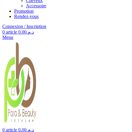
Cheveux
Accessoire
Promotion
Rendez-vous
Connexion / Inscription
0
article
0.00
د.م.
Menu
0
article
0.00
د.م.