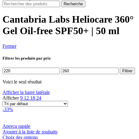
Recherche
Cantabria Labs Heliocare 360°
Gel Oil-free SPF50+ | 50 ml
Fermer
Filtrer les produits par prix
Prix
Prix
Filtrer
min
max
Voici le seul résultat
Afficher la barre latérale
Afficher
9
12
18
24
-33%
Aperçu rapide
Ajouter à la liste de souhaits
Ce
Choix des options