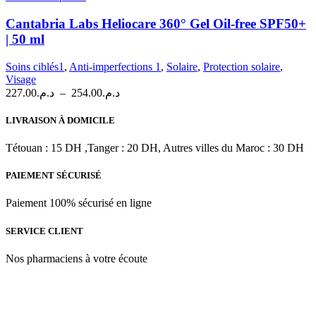
produit
a
Cantabria Labs Heliocare 360° Gel Oil-free SPF50+
plusieurs
| 50 ml
variations.
Les
Soins ciblés1
,
Anti-imperfections 1
,
Solaire
,
Protection solaire
,
options
Visage
peuvent
Plage
227.00
د.م.
–
254.00
د.م.
être
de
choisies
prix :
LIVRAISON À DOMICILE
sur
د.م.227.00
la
à
Tétouan : 15 DH ,Tanger : 20 DH, Autres villes du Maroc : 30 DH
page
د.م.254.00
du
produit
PAIEMENT SÉCURISÉ
Paiement 100% sécurisé en ligne
SERVICE CLIENT
Nos pharmaciens à votre écoute