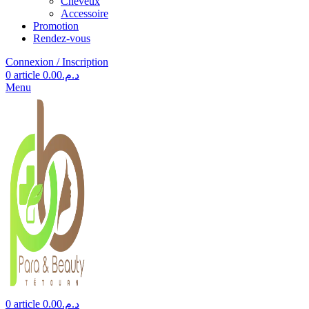
Cheveux
Accessoire
Promotion
Rendez-vous
Connexion / Inscription
0
article
0.00
د.م.
Menu
0
article
0.00
د.م.