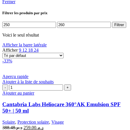
Fermer
Filtrer les produits par prix
Prix
Prix
Filtrer
min
max
Voici le seul résultat
Afficher la barre latérale
Afficher
9
12
18
24
-33%
Aperçu rapide
Ajouter à la liste de souhaits
quantité
de
Ajouter au panier
Cantabria
Labs
Cantabria Labs Heliocare 360°AK Emulsion SPF
Heliocare
50+ | 50 ml
360°AK
Emulsion
Solaire
,
Protection solaire
,
Visage
SPF
Le
Le
388.48
د.م.
259.00
د.م.
50+