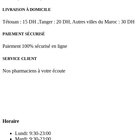
prix
prix
|
initial
actuel
50
LIVRAISON À DOMICILE
était :
est :
ml
د.م.259.00.
د.م.388.48.
Tétouan : 15 DH ,Tanger : 20 DH, Autres villes du Maroc : 30 DH
PAIEMENT SÉCURISÉ
Paiement 100% sécurisé en ligne
SERVICE CLIENT
Nos pharmaciens à votre écoute
Para & beauty Tétouan votre destination pour la santé et le bien-être
! Nous sommes fiers d’offrir une vaste sélection de produits de
qualité pour répondre à tous vos besoins en matière de santé et de
beauté.
Horaire
Lundi: 9:30-23:00
Mardi: 9:30-23:00