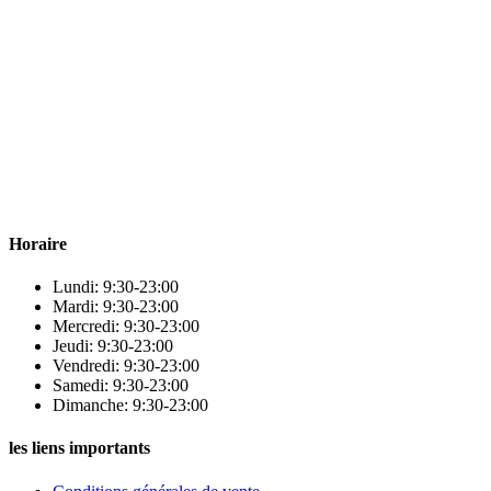
Para & beauty Tétouan votre destination pour la santé et le bien-être !
Horaire
Lundi: 9:30-23:00
Mardi: 9:30-23:00
Mercredi: 9:30-23:00
Jeudi: 9:30-23:00
Vendredi: 9:30-23:00
Samedi: 9:30-23:00
Dimanche: 9:30-23:00
les liens importants