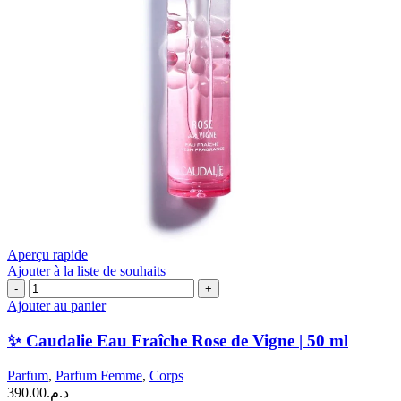
Aperçu rapide
Ajouter à la liste de souhaits
quantité
de
Ajouter au panier
✨
Caudalie
✨ Caudalie Eau Fraîche Rose de Vigne | 50 ml
Eau
Fraîche
Parfum
,
Parfum Femme
,
Corps
Rose
390.00
د.م.
de