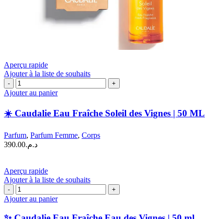
Aperçu rapide
Ajouter à la liste de souhaits
quantité
de
Ajouter au panier
☀️
☀️ Caudalie Eau Fraîche Soleil des Vignes | 50 ML
Caudalie
Eau
Fraîche
Parfum
,
Parfum Femme
,
Corps
Soleil
390.00
د.م.
des
Vignes
|
Aperçu rapide
50
Ajouter à la liste de souhaits
ML
quantité
de
Ajouter au panier
✨
Caudalie
✨ Caudalie Eau Fraîche Eau des Vignes | 50 ml