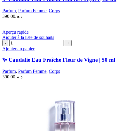
Eau
Fraîche
Parfum
,
Parfum Femme
,
Corps
Eau
390.00
د.م.
des
Vignes
|
Aperçu rapide
50
Ajouter à la liste de souhaits
ml
quantité
de
Ajouter au panier
✨
Caudalie
✨ Caudalie Eau Fraîche Fleur de Vigne | 50 ml
Eau
Fraîche
Parfum
,
Parfum Femme
,
Corps
Fleur
390.00
د.م.
de
Vigne
|
50
ml