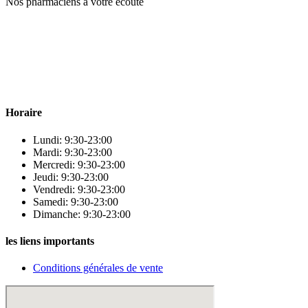
Nos pharmaciens à votre écoute
Para & beauty Tétouan votre destination pour la santé et le bien-être
! Nous sommes fiers d’offrir une vaste sélection de produits de
qualité pour répondre à tous vos besoins en matière de santé et de
beauté.
Horaire
Lundi: 9:30-23:00
Mardi: 9:30-23:00
Mercredi: 9:30-23:00
Jeudi: 9:30-23:00
Vendredi: 9:30-23:00
Samedi: 9:30-23:00
Dimanche: 9:30-23:00
les liens importants
Conditions générales de vente