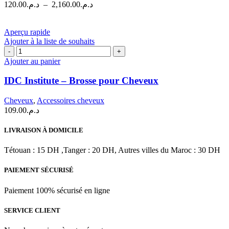
Plage
120.00
د.م.
–
2,160.00
د.م.
peuvent
de
être
prix :
choisies
د.م.120.00
Aperçu rapide
sur
à
Ajouter à la liste de souhaits
la
quantité
د.م.2,160.00
page
de
Ajouter au panier
du
IDC
produit
Institute
IDC Institute – Brosse pour Cheveux
–
Brosse
Cheveux
,
Accessoires cheveux
pour
109.00
د.م.
Cheveux
LIVRAISON À DOMICILE
Tétouan : 15 DH ,Tanger : 20 DH, Autres villes du Maroc : 30 DH
PAIEMENT SÉCURISÉ
Paiement 100% sécurisé en ligne
SERVICE CLIENT