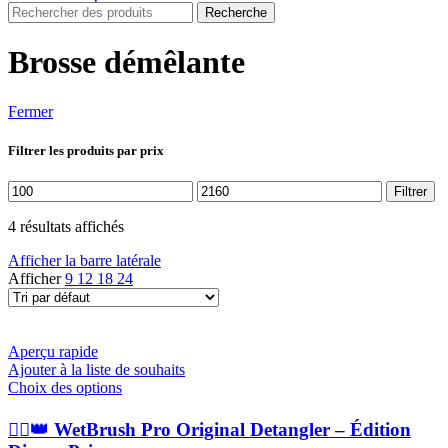
Recherche
Brosse démêlante
Fermer
Filtrer les produits par prix
Prix
Prix
Filtrer
min
max
4 résultats affichés
Afficher la barre latérale
Afficher
9
12
18
24
Aperçu rapide
Ajouter à la liste de souhaits
Ce
Choix des options
produit
a
💁‍♀️👑 WetBrush Pro Original Detangler – Édition
plusieurs