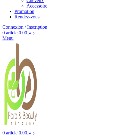
Cheveux
Accessoire
Promotion
Rendez-vous
Connexion / Inscription
0
article
0.00
د.م.
Menu
0
article
0.00
د.م.