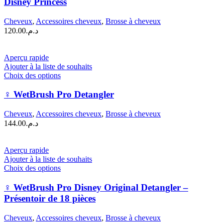
Disney Princess
variations.
Les
Cheveux
,
Accessoires cheveux
,
Brosse à cheveux
options
120.00
د.م.
peuvent
être
choisies
Aperçu rapide
sur
Ajouter à la liste de souhaits
la
Ce
Choix des options
page
produit
du
a
‍♀️ WetBrush Pro Detangler
produit
plusieurs
variations.
Cheveux
,
Accessoires cheveux
,
Brosse à cheveux
Les
144.00
د.م.
options
peuvent
être
Aperçu rapide
choisies
Ajouter à la liste de souhaits
sur
Ce
Choix des options
la
produit
page
a
‍♀️ WetBrush Pro Disney Original Detangler –
du
plusieurs
Présentoir de 18 pièces
produit
variations.
Les
Cheveux
,
Accessoires cheveux
,
Brosse à cheveux
options