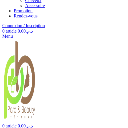
Cheveux
Accessoire
Promotion
Rendez-vous
Connexion / Inscription
0
article
0.00
د.م.
Menu
0
article
0.00
د.م.