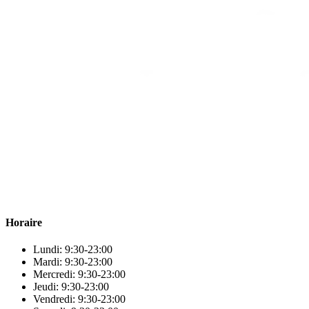
Para & beauty Tétouan votre destination pour la santé et le bien-être
! Nous sommes fiers d’offrir une vaste sélection de produits de
qualité pour répondre à tous vos besoins en matière de santé et de
beauté.
Horaire
Lundi: 9:30-23:00
Mardi: 9:30-23:00
Mercredi: 9:30-23:00
Jeudi: 9:30-23:00
Vendredi: 9:30-23:00