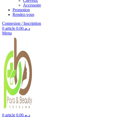
Cheveux
Accessoire
Promotion
Rendez-vous
Connexion / Inscription
0
article
0.00
د.م.
Menu
0
article
0.00
د.م.