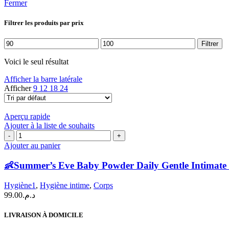
Fermer
Filtrer les produits par prix
Prix
Prix
Filtrer
min
max
Voici le seul résultat
Afficher la barre latérale
Afficher
9
12
18
24
Aperçu rapide
Ajouter à la liste de souhaits
quantité
de
Ajouter au panier
👶
Summer’s
👶Summer’s Eve Baby Powder Daily Gentle Intimate 
Eve
Baby
Hygiène1
,
Hygiène intime
,
Corps
Powder
99.00
د.م.
Daily
Gentle
LIVRAISON À DOMICILE
Intimate
Body