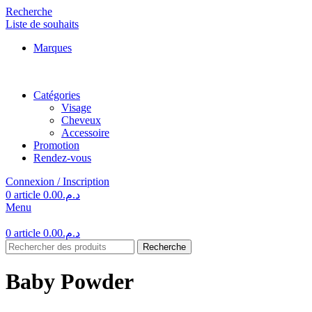
Recherche
Liste de souhaits
Marques
Catégories
Visage
Cheveux
Accessoire
Promotion
Rendez-vous
Connexion / Inscription
0
article
0.00
د.م.
Menu
0
article
0.00
د.م.
Recherche
Baby Powder