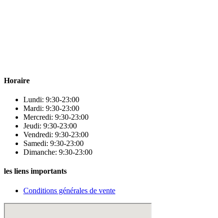
Para & beauty Tétouan votre destination pour la santé et le bien-être !
Horaire
Lundi: 9:30-23:00
Mardi: 9:30-23:00
Mercredi: 9:30-23:00
Jeudi: 9:30-23:00
Vendredi: 9:30-23:00
Samedi: 9:30-23:00
Dimanche: 9:30-23:00
les liens importants
Conditions générales de vente